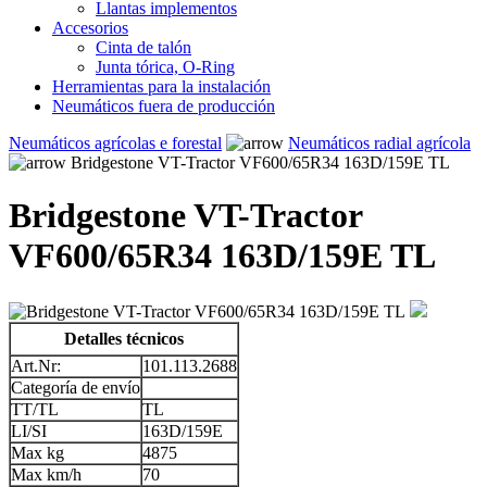
Llantas implementos
Accesorios
Cinta de talón
Junta tórica, O-Ring
Herramientas para la instalación
Neumáticos fuera de producción
Neumáticos agrícolas e forestal
Neumáticos radial agrícola
Bridgestone VT-Tractor VF600/65R34 163D/159E TL
Bridgestone VT-Tractor
VF600/65R34 163D/159E TL
Detalles técnicos
Art.Nr:
101.113.2688
Categoría de envío
TT/TL
TL
LI/SI
163D/159E
Max kg
4875
Max km/h
70