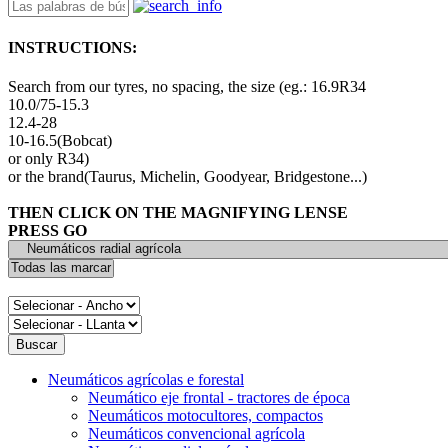
INSTRUCTIONS:
Search from our tyres, no spacing, the size (eg.: 16.9R34
10.0/75-15.3
12.4-28
10-16.5(Bobcat)
or only R34)
or the brand(Taurus, Michelin, Goodyear, Bridgestone...)
THEN CLICK ON THE MAGNIFYING LENSE
PRESS GO
Neumáticos agrícolas e forestal
Neumático eje frontal - tractores de época
Neumáticos motocultores, compactos
Neumáticos convencional agrícola