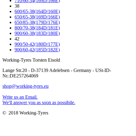
710/60-34(169D/166E)
38
600/65-38(164D/160E)
650/65-38(169D/166E)
650/85-38(179D/176E)
800/70-38(184D/181E)
900/60-38(183D/180E)
42
900/50-42(180D/177E)
900/60-42(185D/182E)
Working-Tyres Torsten Eisold
Lange Str.20 - D-37139 Adelebsen - Germany - USt-ID-
Nr.:DE257264069
shop@working-tyres.eu
Write us an Email.
We'll answer you as soon as possibile.
© 2018 Working-Tyres