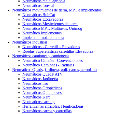
Neumáticos radial agrícola
Neumáticos forestal
Neumáticos movimientos de tierra, MPT e implementos
Neumáticos BobCat
Neumáticos Excavadoras
Neumáticos Movimientos de tierra
Neumático MPT, Multiusos, Unimog
Neumático Implementos
Implement ruota completa
Neumáticos industrial
Neumáticos - Carretillas Elevadoras
Ruedas Superelásticas carretillas Elevadoras
Neumáticos camiones y camionetas
Neumático Camión - Convencionales
Neumático Camiones - Radiales
Neumáticos Quads, jardinera, golf, carros, aeroplano
Neumáticos Quads/ ATV
Neumáticos Jardinería
Neumáticos liso
Neumáticos Ortopédicos
Neumáticos Quitanieves
Neumáticos Kart
Neumaticos carruaje
Herramientas agrícolas, Henificadoras
Neumáticos carros y carretillas