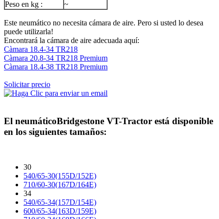
Peso en kg :
~
Este neumático no necesita cámara de aire. Pero si usted lo desea
puede utilizarla!
Encontrará la cámara de aire adecuada aquí:
Càmara 18.4-34 TR218
Càmara 20.8-34 TR218 Premium
Càmara 18.4-38 TR218 Premium
Solicitar precio
El neumático
Bridgestone VT-Tractor
está disponible
en los siguientes tamaños:
30
540/65-30(155D/152E)
710/60-30(167D/164E)
34
540/65-34(157D/154E)
600/65-34(163D/159E)