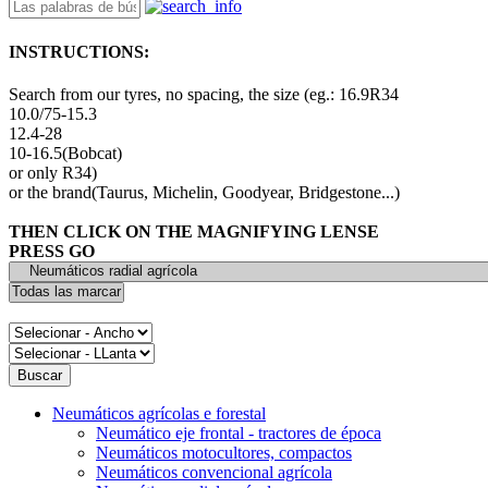
INSTRUCTIONS:
Search from our tyres, no spacing, the size (eg.: 16.9R34
10.0/75-15.3
12.4-28
10-16.5(Bobcat)
or only R34)
or the brand(Taurus, Michelin, Goodyear, Bridgestone...)
THEN CLICK ON THE MAGNIFYING LENSE
PRESS GO
Neumáticos agrícolas e forestal
Neumático eje frontal - tractores de época
Neumáticos motocultores, compactos
Neumáticos convencional agrícola