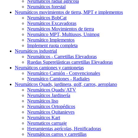
Neumáticos radial agrícola
Neumáticos forestal
Neumáticos movimientos de tierra, MPT e implementos
Neumáticos BobCat
Neumáticos Excavadoras
Neumáticos Movimientos de tierra
Neumático MPT, Multiusos, Unimog
Neumático Implementos
Implement ruota completa
Neumáticos industrial
Neumáticos - Carretillas Elevadoras
Ruedas Superelásticas carretillas Elevadoras
Neumáticos camiones y camionetas
Neumático Camión - Convencionales
Neumático Camiones - Radiales
Neumáticos Quads, jardinera, golf, carros, aeroplano
Neumáticos Quads/ ATV
Neumáticos Jardinería
Neumáticos liso
Neumáticos Ortopédicos
Neumáticos Quitanieves
Neumáticos Kart
Neumaticos carruaje
Herramientas agrícolas, Henificadoras
Neumáticos carros y carretillas