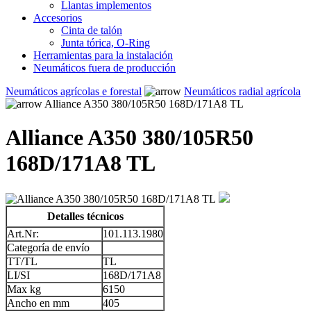
Llantas implementos
Accesorios
Cinta de talón
Junta tórica, O-Ring
Herramientas para la instalación
Neumáticos fuera de producción
Neumáticos agrícolas e forestal
Neumáticos radial agrícola
Alliance A350 380/105R50 168D/171A8 TL
Alliance A350 380/105R50
168D/171A8 TL
Detalles técnicos
Art.Nr:
101.113.1980
Categoría de envío
TT/TL
TL
LI/SI
168D/171A8
Max kg
6150
Ancho en mm
405