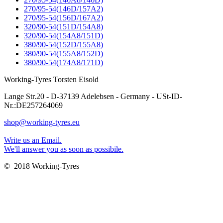
270/95-54(146D/157A2)
270/95-54(156D/167A2)
320/90-54(151D/154A8)
320/90-54(154A8/151D)
380/90-54(152D/155A8)
380/90-54(155A8/152D)
380/90-54(174A8/171D)
Working-Tyres Torsten Eisold
Lange Str.20 - D-37139 Adelebsen - Germany - USt-ID-
Nr.:DE257264069
shop@working-tyres.eu
Write us an Email.
We'll answer you as soon as possibile.
© 2018 Working-Tyres