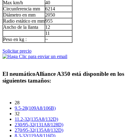
Max km/h
40
Circunferencia mm
6214
Diámetro en mm
2050
Radio estático en mm
955
Ancho de la llanta
12
11
Peso en kg :
~
Solicitar precio
El neumático
Alliance A350
está disponible en los
siguientes tamaños:
28
9.5-28(109A8/106B)
32
11.2-32(135A8/132D)
230/95-32(131A8/128D)
270/95-32(135A8/132D)
8.3-32(119A8/116D)