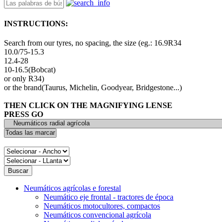
INSTRUCTIONS:
Search from our tyres, no spacing, the size (eg.: 16.9R34
10.0/75-15.3
12.4-28
10-16.5(Bobcat)
or only R34)
or the brand(Taurus, Michelin, Goodyear, Bridgestone...)
THEN CLICK ON THE MAGNIFYING LENSE
PRESS GO
Neumáticos agrícolas e forestal
Neumático eje frontal - tractores de época
Neumáticos motocultores, compactos
Neumáticos convencional agrícola