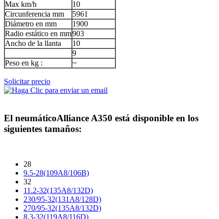
Max km/h
10
Circunferencia mm
5961
Diámetro en mm
1900
Radio estático en mm
903
Ancho de la llanta
10
9
Peso en kg :
~
Solicitar precio
El neumático
Alliance A350
está disponible en los
siguientes tamaños:
28
9.5-28(109A8/106B)
32
11.2-32(135A8/132D)
230/95-32(131A8/128D)
270/95-32(135A8/132D)
8.3-32(119A8/116D)