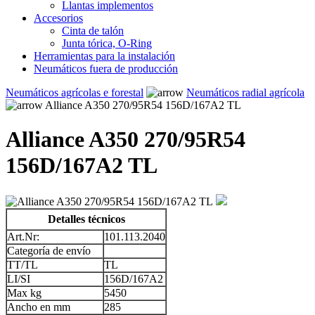
Llantas implementos
Accesorios
Cinta de talón
Junta tórica, O-Ring
Herramientas para la instalación
Neumáticos fuera de producción
Neumáticos agrícolas e forestal
Neumáticos radial agrícola
Alliance A350 270/95R54 156D/167A2 TL
Alliance A350 270/95R54
156D/167A2 TL
Detalles técnicos
Art.Nr:
101.113.2040
Categoría de envío
TT/TL
TL
LI/SI
156D/167A2
Max kg
5450
Ancho en mm
285