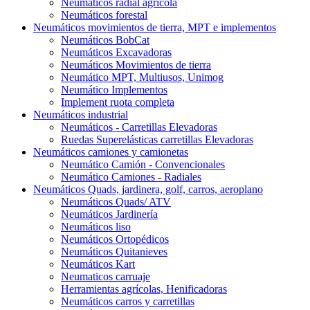
Neumáticos radial agrícola
Neumáticos forestal
Neumáticos movimientos de tierra, MPT e implementos
Neumáticos BobCat
Neumáticos Excavadoras
Neumáticos Movimientos de tierra
Neumático MPT, Multiusos, Unimog
Neumático Implementos
Implement ruota completa
Neumáticos industrial
Neumáticos - Carretillas Elevadoras
Ruedas Superelásticas carretillas Elevadoras
Neumáticos camiones y camionetas
Neumático Camión - Convencionales
Neumático Camiones - Radiales
Neumáticos Quads, jardinera, golf, carros, aeroplano
Neumáticos Quads/ ATV
Neumáticos Jardinería
Neumáticos liso
Neumáticos Ortopédicos
Neumáticos Quitanieves
Neumáticos Kart
Neumaticos carruaje
Herramientas agrícolas, Henificadoras
Neumáticos carros y carretillas