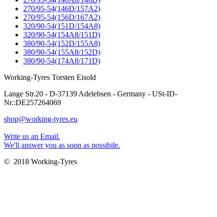
270/95-54(146D/157A2)
270/95-54(156D/167A2)
320/90-54(151D/154A8)
320/90-54(154A8/151D)
380/90-54(152D/155A8)
380/90-54(155A8/152D)
380/90-54(174A8/171D)
Working-Tyres Torsten Eisold
Lange Str.20 - D-37139 Adelebsen - Germany - USt-ID-
Nr.:DE257264069
shop@working-tyres.eu
Write us an Email.
We'll answer you as soon as possibile.
© 2018 Working-Tyres