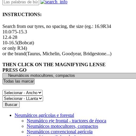
INSTRUCTIONS:
Search from our tyres, no spacing, the size (eg.: 16.9R34
10.0/75-15.3
12.4-28
10-16.5(Bobcat)
or only R34)
or the brand(Taurus, Michelin, Goodyear, Bridgestone...)
THEN CLICK ON THE MAGNIFYING LENSE
PRESS GO
Neumáticos agrícolas e forestal
Neumático eje frontal - tractores de época
Neumáticos motocultores, compactos
Neumáticos convencional agrícola