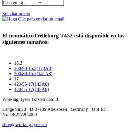
Peso en kg :
~
Solicitar precio
El neumático
Trelleborg T452
está disponible en los
siguientes tamaños:
15.3
300/80-15.3(123A8)
300/80-15.3(141A8)
17
420/55-17(143A8)
420/55-17(143A8)
Working-Tyres Torsten Eisold
Lange Str.20 - D-37139 Adelebsen - Germany - USt-ID-
Nr.:DE257264069
shop@working-tyres.eu