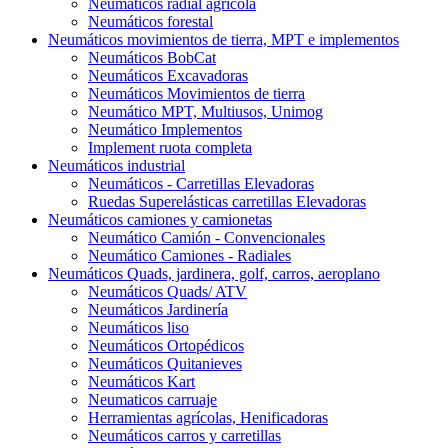
Neumáticos radial agrícola
Neumáticos forestal
Neumáticos movimientos de tierra, MPT e implementos
Neumáticos BobCat
Neumáticos Excavadoras
Neumáticos Movimientos de tierra
Neumático MPT, Multiusos, Unimog
Neumático Implementos
Implement ruota completa
Neumáticos industrial
Neumáticos - Carretillas Elevadoras
Ruedas Superelásticas carretillas Elevadoras
Neumáticos camiones y camionetas
Neumático Camión - Convencionales
Neumático Camiones - Radiales
Neumáticos Quads, jardinera, golf, carros, aeroplano
Neumáticos Quads/ ATV
Neumáticos Jardinería
Neumáticos liso
Neumáticos Ortopédicos
Neumáticos Quitanieves
Neumáticos Kart
Neumaticos carruaje
Herramientas agrícolas, Henificadoras
Neumáticos carros y carretillas