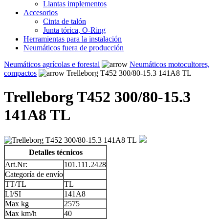
Llantas implementos
Accesorios
Cinta de talón
Junta tórica, O-Ring
Herramientas para la instalación
Neumáticos fuera de producción
Neumáticos agrícolas e forestal
Neumáticos motocultores,
compactos
Trelleborg T452 300/80-15.3 141A8 TL
Trelleborg T452 300/80-15.3
141A8 TL
Detalles técnicos
Art.Nr:
101.111.2428
Categoría de envío
TT/TL
TL
LI/SI
141A8
Max kg
2575
Max km/h
40