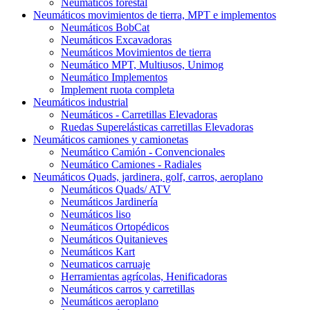
Neumáticos forestal
Neumáticos movimientos de tierra, MPT e implementos
Neumáticos BobCat
Neumáticos Excavadoras
Neumáticos Movimientos de tierra
Neumático MPT, Multiusos, Unimog
Neumático Implementos
Implement ruota completa
Neumáticos industrial
Neumáticos - Carretillas Elevadoras
Ruedas Superelásticas carretillas Elevadoras
Neumáticos camiones y camionetas
Neumático Camión - Convencionales
Neumático Camiones - Radiales
Neumáticos Quads, jardinera, golf, carros, aeroplano
Neumáticos Quads/ ATV
Neumáticos Jardinería
Neumáticos liso
Neumáticos Ortopédicos
Neumáticos Quitanieves
Neumáticos Kart
Neumaticos carruaje
Herramientas agrícolas, Henificadoras
Neumáticos carros y carretillas
Neumáticos aeroplano