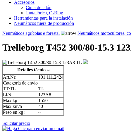
Accesorios
Cinta de talón
Junta tórica, O-Ring
Herramientas para la instalación
Neumáticos fuera de producción
Neumáticos agrícolas e forestal
Neumáticos motocultores, c
Trelleborg T452 300/80-15.3 12
Detalles técnicos
Art.Nr:
101.111.2424
Categoría de envío
TT/TL
TL
LI/SI
123A8
Max kg
1550
Max km/h
40
Peso en kg :
~
Solicitar precio