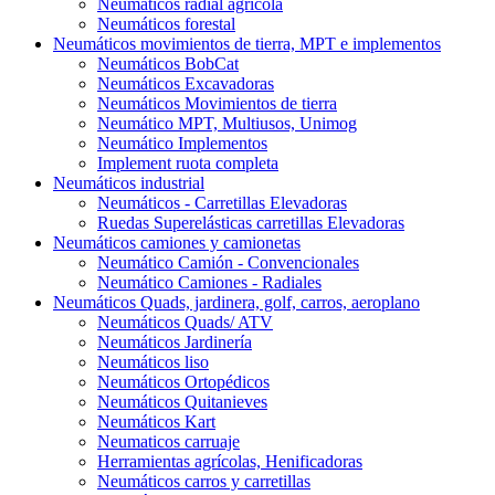
Neumáticos radial agrícola
Neumáticos forestal
Neumáticos movimientos de tierra, MPT e implementos
Neumáticos BobCat
Neumáticos Excavadoras
Neumáticos Movimientos de tierra
Neumático MPT, Multiusos, Unimog
Neumático Implementos
Implement ruota completa
Neumáticos industrial
Neumáticos - Carretillas Elevadoras
Ruedas Superelásticas carretillas Elevadoras
Neumáticos camiones y camionetas
Neumático Camión - Convencionales
Neumático Camiones - Radiales
Neumáticos Quads, jardinera, golf, carros, aeroplano
Neumáticos Quads/ ATV
Neumáticos Jardinería
Neumáticos liso
Neumáticos Ortopédicos
Neumáticos Quitanieves
Neumáticos Kart
Neumaticos carruaje
Herramientas agrícolas, Henificadoras
Neumáticos carros y carretillas