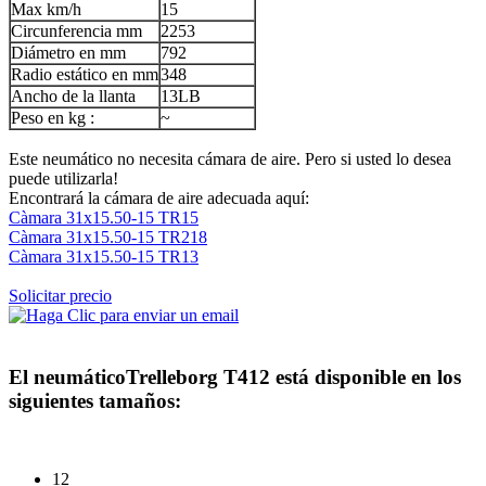
Max km/h
15
Circunferencia mm
2253
Diámetro en mm
792
Radio estático en mm
348
Ancho de la llanta
13LB
Peso en kg :
~
Este neumático no necesita cámara de aire. Pero si usted lo desea
puede utilizarla!
Encontrará la cámara de aire adecuada aquí:
Càmara 31x15.50-15 TR15
Càmara 31x15.50-15 TR218
Càmara 31x15.50-15 TR13
Solicitar precio
El neumático
Trelleborg T412
está disponible en los
siguientes tamaños:
12