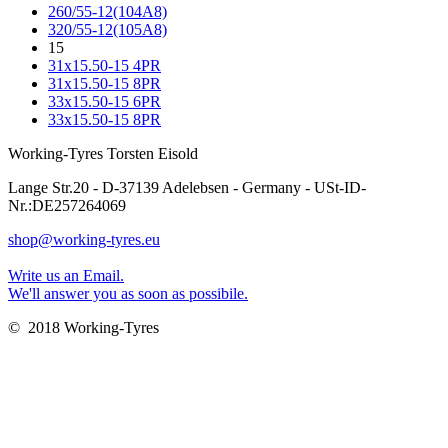
260/55-12(104A8)
320/55-12(105A8)
15
31x15.50-15 4PR
31x15.50-15 8PR
33x15.50-15 6PR
33x15.50-15 8PR
Working-Tyres Torsten Eisold
Lange Str.20 - D-37139 Adelebsen - Germany - USt-ID-
Nr.:DE257264069
shop@working-tyres.eu
Write us an Email.
We'll answer you as soon as possibile.
© 2018 Working-Tyres