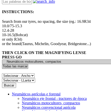
INSTRUCTIONS:
Search from our tyres, no spacing, the size (eg.: 16.9R34
10.0/75-15.3
12.4-28
10-16.5(Bobcat)
or only R34)
or the brand(Taurus, Michelin, Goodyear, Bridgestone...)
THEN CLICK ON THE MAGNIFYING LENSE
PRESS GO
Neumáticos agrícolas e forestal
Neumático eje frontal - tractores de época
Neumáticos motocultores, compactos
Neumáticos convencional agrícola