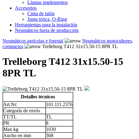
Llantas implementos
Accesorios
Cinta de talón
Junta tórica, O-Ring
Herramientas para la instalación
Neumáticos fuera de producción
Neumáticos agrícolas e forestal
Neumáticos motocultores,
compactos
Trelleborg T412 31x15.50-15 8PR TL
Trelleborg T412 31x15.50-15
8PR TL
Detalles técnicos
Art.Nr:
101.111.2376
Categoría de envío
TT/TL
TL
PR
8
Max kg
1030
Ancho en mm
368