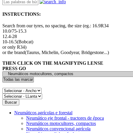
INSTRUCTIONS:
Search from our tyres, no spacing, the size (eg.: 16.9R34
10.0/75-15.3
12.4-28
10-16.5(Bobcat)
or only R34)
or the brand(Taurus, Michelin, Goodyear, Bridgestone...)
THEN CLICK ON THE MAGNIFYING LENSE
PRESS GO
Neumáticos agrícolas e forestal
Neumático eje frontal - tractores de época
Neumáticos motocultores, compactos
Neumáticos convencional agrícola