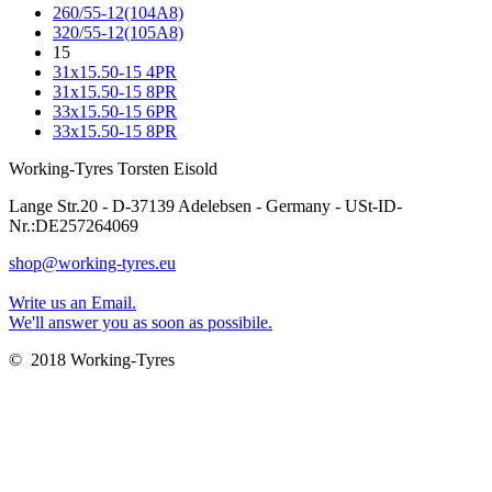
260/55-12(104A8)
320/55-12(105A8)
15
31x15.50-15 4PR
31x15.50-15 8PR
33x15.50-15 6PR
33x15.50-15 8PR
Working-Tyres Torsten Eisold
Lange Str.20 - D-37139 Adelebsen - Germany - USt-ID-
Nr.:DE257264069
shop@working-tyres.eu
Write us an Email.
We'll answer you as soon as possibile.
© 2018 Working-Tyres