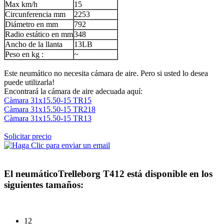
Max km/h
15
Circunferencia mm
2253
Diámetro en mm
792
Radio estático en mm
348
Ancho de la llanta
13LB
Peso en kg :
~
Este neumático no necesita cámara de aire. Pero si usted lo desea
puede utilizarla!
Encontrará la cámara de aire adecuada aquí:
Càmara 31x15.50-15 TR15
Càmara 31x15.50-15 TR218
Càmara 31x15.50-15 TR13
Solicitar precio
El neumático
Trelleborg T412
está disponible en los
siguientes tamaños:
12