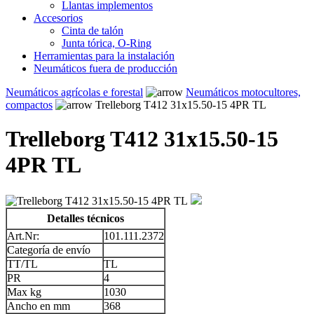
Llantas implementos
Accesorios
Cinta de talón
Junta tórica, O-Ring
Herramientas para la instalación
Neumáticos fuera de producción
Neumáticos agrícolas e forestal
Neumáticos motocultores,
compactos
Trelleborg T412 31x15.50-15 4PR TL
Trelleborg T412 31x15.50-15
4PR TL
Detalles técnicos
Art.Nr:
101.111.2372
Categoría de envío
TT/TL
TL
PR
4
Max kg
1030
Ancho en mm
368