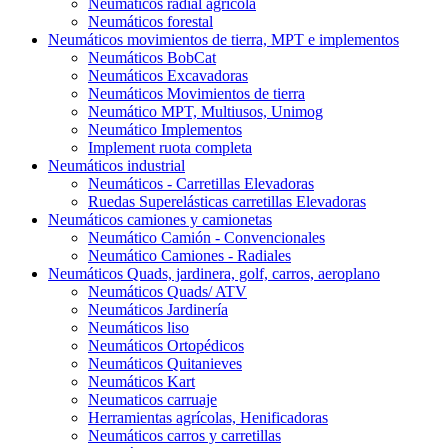
Neumáticos radial agrícola
Neumáticos forestal
Neumáticos movimientos de tierra, MPT e implementos
Neumáticos BobCat
Neumáticos Excavadoras
Neumáticos Movimientos de tierra
Neumático MPT, Multiusos, Unimog
Neumático Implementos
Implement ruota completa
Neumáticos industrial
Neumáticos - Carretillas Elevadoras
Ruedas Superelásticas carretillas Elevadoras
Neumáticos camiones y camionetas
Neumático Camión - Convencionales
Neumático Camiones - Radiales
Neumáticos Quads, jardinera, golf, carros, aeroplano
Neumáticos Quads/ ATV
Neumáticos Jardinería
Neumáticos liso
Neumáticos Ortopédicos
Neumáticos Quitanieves
Neumáticos Kart
Neumaticos carruaje
Herramientas agrícolas, Henificadoras
Neumáticos carros y carretillas