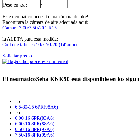
Peso en kg :
~
Este neumático necesita una cámara de aire!
Encontrará la cámara de aire adecuada aquí:
Càmara 7.00/7.50-20 TR15
la ALETA para esta medida:
Cinta de talón: 6.50/7.50-20 (145mm)
Solicitar precio
El neumático
Seha KNK50
está disponible en los sigu
15
6.5/80-15 6PR(98A6)
16
6.00-16 6PR(83A6)
6.00-16 8PR(88A6)
6.50-16 8PR(97A6)
7.50-16 8PR(99A6)