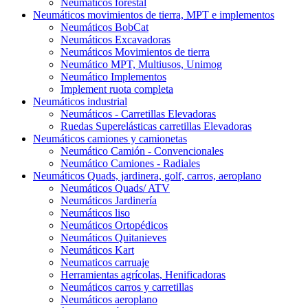
Neumáticos forestal
Neumáticos movimientos de tierra, MPT e implementos
Neumáticos BobCat
Neumáticos Excavadoras
Neumáticos Movimientos de tierra
Neumático MPT, Multiusos, Unimog
Neumático Implementos
Implement ruota completa
Neumáticos industrial
Neumáticos - Carretillas Elevadoras
Ruedas Superelásticas carretillas Elevadoras
Neumáticos camiones y camionetas
Neumático Camión - Convencionales
Neumático Camiones - Radiales
Neumáticos Quads, jardinera, golf, carros, aeroplano
Neumáticos Quads/ ATV
Neumáticos Jardinería
Neumáticos liso
Neumáticos Ortopédicos
Neumáticos Quitanieves
Neumáticos Kart
Neumaticos carruaje
Herramientas agrícolas, Henificadoras
Neumáticos carros y carretillas
Neumáticos aeroplano