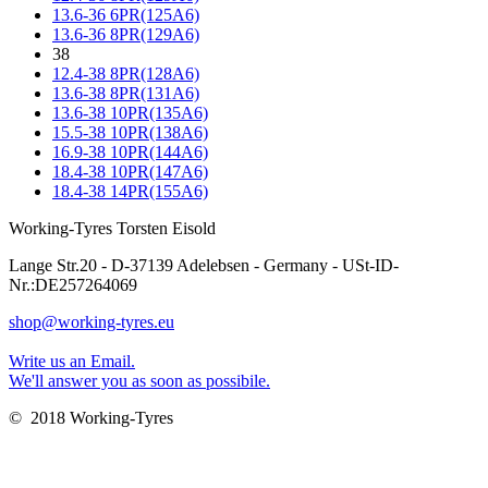
13.6-36 6PR(125A6)
13.6-36 8PR(129A6)
38
12.4-38 8PR(128A6)
13.6-38 8PR(131A6)
13.6-38 10PR(135A6)
15.5-38 10PR(138A6)
16.9-38 10PR(144A6)
18.4-38 10PR(147A6)
18.4-38 14PR(155A6)
Working-Tyres Torsten Eisold
Lange Str.20 - D-37139 Adelebsen - Germany - USt-ID-
Nr.:DE257264069
shop@working-tyres.eu
Write us an Email.
We'll answer you as soon as possibile.
© 2018 Working-Tyres