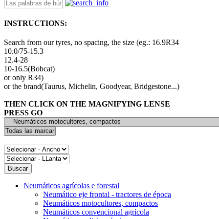
INSTRUCTIONS:
Search from our tyres, no spacing, the size (eg.: 16.9R34
10.0/75-15.3
12.4-28
10-16.5(Bobcat)
or only R34)
or the brand(Taurus, Michelin, Goodyear, Bridgestone...)
THEN CLICK ON THE MAGNIFYING LENSE
PRESS GO
Neumáticos agrícolas e forestal
Neumático eje frontal - tractores de época
Neumáticos motocultores, compactos
Neumáticos convencional agrícola