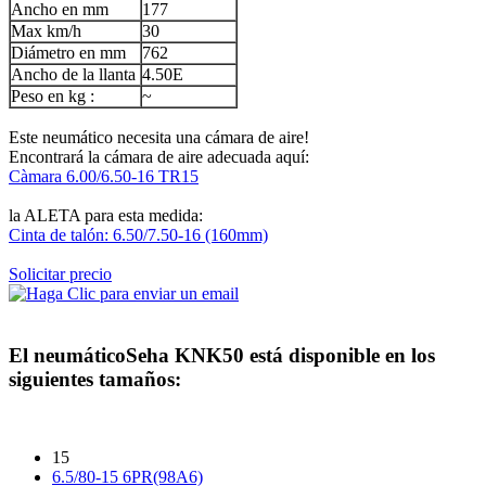
Ancho en mm
177
Max km/h
30
Diámetro en mm
762
Ancho de la llanta
4.50E
Peso en kg :
~
Este neumático necesita una cámara de aire!
Encontrará la cámara de aire adecuada aquí:
Càmara 6.00/6.50-16 TR15
la ALETA para esta medida:
Cinta de talón: 6.50/7.50-16 (160mm)
Solicitar precio
El neumático
Seha KNK50
está disponible en los
siguientes tamaños:
15
6.5/80-15 6PR(98A6)