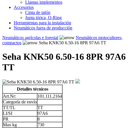
Llantas implementos
Accesorios
Cinta de talón
Junta tórica, O-Ring
Herramientas para la instalación
Neumáticos fuera de producción
Neumáticos agrícolas e forestal
Neumáticos motocultores,
compactos
Seha KNK50 6.50-16 8PR 97A6 TT
Seha KNK50 6.50-16 8PR 97A6
TT
Detalles técnicos
Art.Nr:
101.111.2164
Categoría de envío
TT/TL
TT
LI/SI
97A6
PR
8
Max kg
730