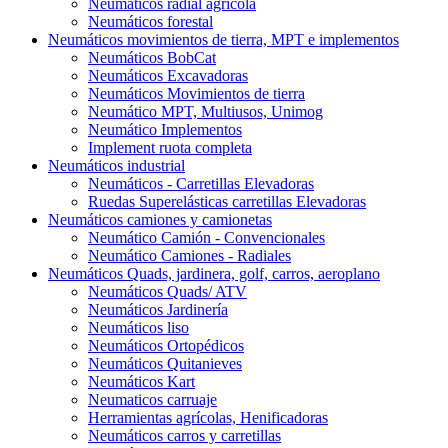
Neumáticos radial agrícola
Neumáticos forestal
Neumáticos movimientos de tierra, MPT e implementos
Neumáticos BobCat
Neumáticos Excavadoras
Neumáticos Movimientos de tierra
Neumático MPT, Multiusos, Unimog
Neumático Implementos
Implement ruota completa
Neumáticos industrial
Neumáticos - Carretillas Elevadoras
Ruedas Superelásticas carretillas Elevadoras
Neumáticos camiones y camionetas
Neumático Camión - Convencionales
Neumático Camiones - Radiales
Neumáticos Quads, jardinera, golf, carros, aeroplano
Neumáticos Quads/ ATV
Neumáticos Jardinería
Neumáticos liso
Neumáticos Ortopédicos
Neumáticos Quitanieves
Neumáticos Kart
Neumaticos carruaje
Herramientas agrícolas, Henificadoras
Neumáticos carros y carretillas