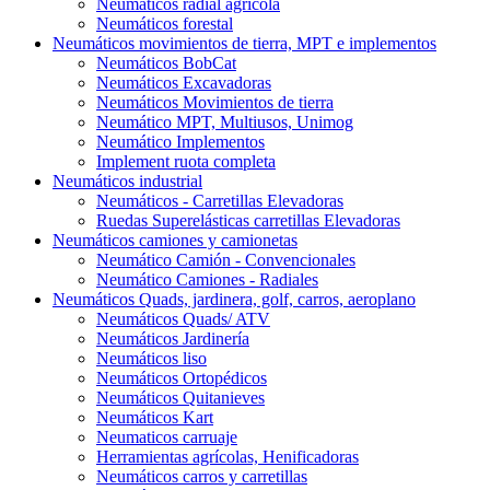
Neumáticos radial agrícola
Neumáticos forestal
Neumáticos movimientos de tierra, MPT e implementos
Neumáticos BobCat
Neumáticos Excavadoras
Neumáticos Movimientos de tierra
Neumático MPT, Multiusos, Unimog
Neumático Implementos
Implement ruota completa
Neumáticos industrial
Neumáticos - Carretillas Elevadoras
Ruedas Superelásticas carretillas Elevadoras
Neumáticos camiones y camionetas
Neumático Camión - Convencionales
Neumático Camiones - Radiales
Neumáticos Quads, jardinera, golf, carros, aeroplano
Neumáticos Quads/ ATV
Neumáticos Jardinería
Neumáticos liso
Neumáticos Ortopédicos
Neumáticos Quitanieves
Neumáticos Kart
Neumaticos carruaje
Herramientas agrícolas, Henificadoras
Neumáticos carros y carretillas