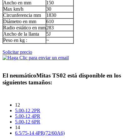
Ancho en mm
150
Max km/h
30
Circunferencia mm
1830
Diámetro en mm
610
Radio estático en mm
283
Ancho de la llanta
5J
Peso en kg :
~
Solicitar precio
El neumático
Mitas TS02
está disponible en los
siguientes tamaños:
12
5.00-12 2PR
5.00-12 4PR
5.00-12 6PR
14
6.5/75-14 4PR(72/60A6)