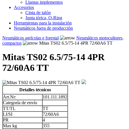
Llantas implementos
Accesorios
Cinta de talón
Junta tórica, O-Ring
Herramientas para la instalación
Neumáticos fuera de producción
Neumáticos agrícolas e forestal
Neumáticos motocultores,
compactos
Mitas TS02 6.5/75-14 4PR 72/60A6 TT
Mitas TS02 6.5/75-14 4PR
72/60A6 TT
Detalles técnicos
Art.Nr:
101.111.1892
Categoría de envío
TT/TL
TT
LI/SI
72/60A6
PR
4
Max kg
355