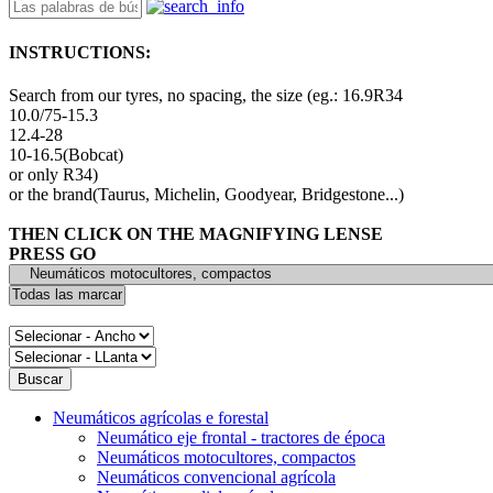
INSTRUCTIONS:
Search from our tyres, no spacing, the size (eg.: 16.9R34
10.0/75-15.3
12.4-28
10-16.5(Bobcat)
or only R34)
or the brand(Taurus, Michelin, Goodyear, Bridgestone...)
THEN CLICK ON THE MAGNIFYING LENSE
PRESS GO
Neumáticos agrícolas e forestal
Neumático eje frontal - tractores de época
Neumáticos motocultores, compactos
Neumáticos convencional agrícola