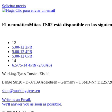
Solicitar precio
El neumático
Mitas TS02
está disponible en los siguie
12
5.00-12 2PR
5.00-12 4PR
5.00-12 6PR
14
6.5/75-14 4PR(72/60A6)
Working-Tyres Torsten Eisold
Lange Str.20 - D-37139 Adelebsen - Germany - USt-ID-Nr.:DE257
shop@working-tyres.eu
Write us an Email.
We'll answer you as soon as possibile.