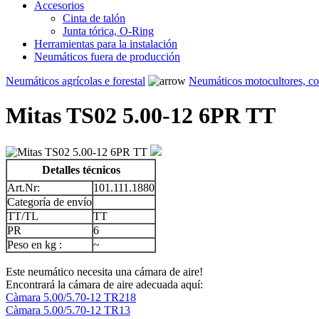
Accesorios
Cinta de talón
Junta tórica, O-Ring
Herramientas para la instalación
Neumáticos fuera de producción
Neumáticos agrícolas e forestal
Neumáticos motocultores, c
Mitas TS02 5.00-12 6PR TT
Detalles técnicos
Art.Nr:
101.111.1880
Categoría de envío
TT/TL
TT
PR
6
Peso en kg :
~
Este neumático necesita una cámara de aire!
Encontrará la cámara de aire adecuada aquí:
Càmara 5.00/5.70-12 TR218
Càmara 5.00/5.70-12 TR13