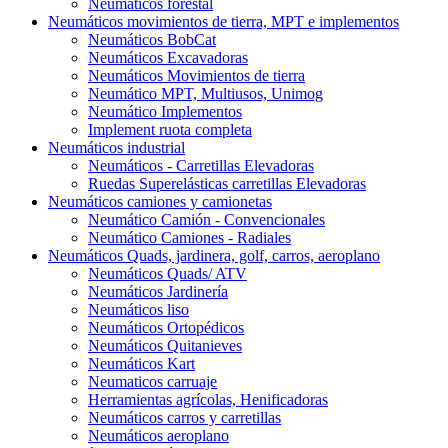
Neumáticos forestal
Neumáticos movimientos de tierra, MPT e implementos
Neumáticos BobCat
Neumáticos Excavadoras
Neumáticos Movimientos de tierra
Neumático MPT, Multiusos, Unimog
Neumático Implementos
Implement ruota completa
Neumáticos industrial
Neumáticos - Carretillas Elevadoras
Ruedas Superelásticas carretillas Elevadoras
Neumáticos camiones y camionetas
Neumático Camión - Convencionales
Neumático Camiones - Radiales
Neumáticos Quads, jardinera, golf, carros, aeroplano
Neumáticos Quads/ ATV
Neumáticos Jardinería
Neumáticos liso
Neumáticos Ortopédicos
Neumáticos Quitanieves
Neumáticos Kart
Neumaticos carruaje
Herramientas agrícolas, Henificadoras
Neumáticos carros y carretillas
Neumáticos aeroplano