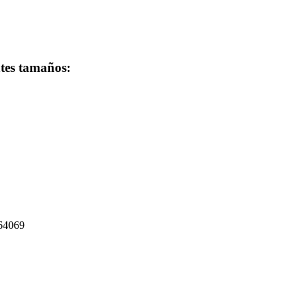
ntes tamaños:
264069