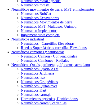
Neumáticos radial agrícola
Neumáticos forestal
Neumáticos movimientos de tierra, MPT e implementos
Neumáticos BobCat
Neumáticos Excavadoras
Neumáticos Movimientos de tierra
Neumático MPT, Multiusos, Unimog
Neumático Implementos
Implement ruota completa
Neumáticos industrial
Neumáticos - Carretillas Elevadoras
Ruedas Superelásticas carretillas Elevadoras
Neumáticos camiones y camionetas
Neumático Camión - Convencionales
Neumático Camiones - Radiales
Neumáticos Quads, jardinera, golf, carros, aeroplano
Neumáticos Quads/ ATV
Neumáticos Jardinería
Neumáticos liso
Neumáticos Ortopédicos
Neumáticos Quitanieves
Neumáticos Kart
Neumaticos carruaje
Herramientas agrícolas, Henificadoras
Neumáticos carros y carretillas