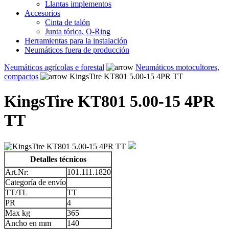
Llantas implementos
Accesorios
Cinta de talón
Junta tórica, O-Ring
Herramientas para la instalación
Neumáticos fuera de producción
Neumáticos agrícolas e forestal
Neumáticos motocultores,
compactos
KingsTire KT801 5.00-15 4PR TT
KingsTire KT801 5.00-15 4PR
TT
Detalles técnicos
Art.Nr:
101.111.1820
Categoría de envío
TT/TL
TT
PR
4
Max kg
365
Ancho en mm
140