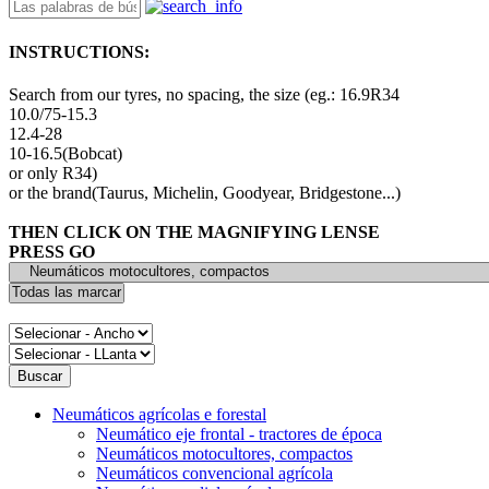
INSTRUCTIONS:
Search from our tyres, no spacing, the size (eg.: 16.9R34
10.0/75-15.3
12.4-28
10-16.5(Bobcat)
or only R34)
or the brand(Taurus, Michelin, Goodyear, Bridgestone...)
THEN CLICK ON THE MAGNIFYING LENSE
PRESS GO
Neumáticos agrícolas e forestal
Neumático eje frontal - tractores de época
Neumáticos motocultores, compactos
Neumáticos convencional agrícola