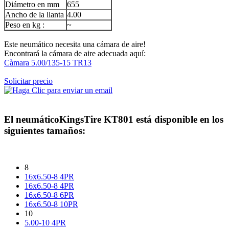
Diámetro en mm
655
Ancho de la llanta
4.00
Peso en kg :
~
Este neumático necesita una cámara de aire!
Encontrará la cámara de aire adecuada aquí:
Càmara 5.00/135-15 TR13
Solicitar precio
El neumático
KingsTire KT801
está disponible en los
siguientes tamaños:
8
16x6.50-8 4PR
16x6.50-8 4PR
16x6.50-8 6PR
16x6.50-8 10PR
10
5.00-10 4PR