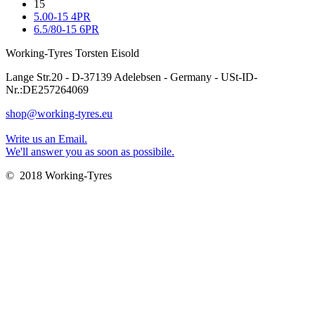
15
5.00-15 4PR
6.5/80-15 6PR
Working-Tyres Torsten Eisold
Lange Str.20 - D-37139 Adelebsen - Germany - USt-ID-
Nr.:DE257264069
shop@working-tyres.eu
Write us an Email.
We'll answer you as soon as possibile.
© 2018 Working-Tyres