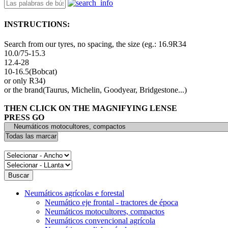
INSTRUCTIONS:
Search from our tyres, no spacing, the size (eg.: 16.9R34
10.0/75-15.3
12.4-28
10-16.5(Bobcat)
or only R34)
or the brand(Taurus, Michelin, Goodyear, Bridgestone...)
THEN CLICK ON THE MAGNIFYING LENSE
PRESS GO
Neumáticos agrícolas e forestal
Neumático eje frontal - tractores de época
Neumáticos motocultores, compactos
Neumáticos convencional agrícola