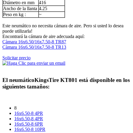
Diámetro en mm
416
Ancho de la llanta
4.25
Peso en kg :
~
Este neumático no necesita cámara de aire. Pero si usted lo desea
puede utilizarla!
Encontrará la cámara de aire adecuada aquí:
Càmara 16x6.50/16x7.50-8 TR87
Càmara 16x6.50/16x7.50-8 TR13
Solicitar precio
El neumático
KingsTire KT801
está disponible en los
siguientes tamaños:
8
16x6.50-8 4PR
16x6.50-8 4PR
16x6.50-8 6PR
16x6.50-8 10PR