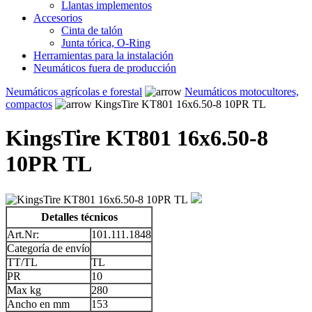
Llantas implementos
Accesorios
Cinta de talón
Junta tórica, O-Ring
Herramientas para la instalación
Neumáticos fuera de producción
Neumáticos agrícolas e forestal
Neumáticos motocultores,
compactos
KingsTire KT801 16x6.50-8 10PR TL
KingsTire KT801 16x6.50-8
10PR TL
Detalles técnicos
Art.Nr:
101.111.1848
Categoría de envío
TT/TL
TL
PR
10
Max kg
280
Ancho en mm
153