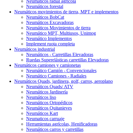
Neumáticos radial agrícola
Neumáticos forestal
Neumáticos movimientos de tierra, MPT e implementos
Neumáticos BobCat
Neumáticos Excavadoras
Neumáticos Movimientos de tierra
Neumático MPT, Multiusos, Unimog
Neumático Implementos
Implement ruota completa
Neumáticos industrial
Neumáticos - Carretillas Elevadoras
Ruedas Superelásticas carretillas Elevadoras
Neumáticos camiones y camionetas
Neumático Camión - Convencionales
Neumático Camiones - Radiales
Neumáticos Quads, jardinera, golf, carros, aeroplano
Neumáticos Quads/ ATV
Neumáticos Jardinería
Neumáticos liso
Neumáticos Ortopédicos
Neumáticos Quitanieves
Neumáticos Kart
Neumaticos carruaje
Herramientas agrícolas, Henificadoras
Neumáticos carros y carretillas