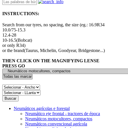
INSTRUCTIONS:
Search from our tyres, no spacing, the size (eg.: 16.9R34
10.0/75-15.3
12.4-28
10-16.5(Bobcat)
or only R34)
or the brand(Taurus, Michelin, Goodyear, Bridgestone...)
THEN CLICK ON THE MAGNIFYING LENSE
PRESS GO
Neumáticos agrícolas e forestal
Neumático eje frontal - tractores de época
Neumáticos motocultores, compactos
Neumáticos convencional agrícola