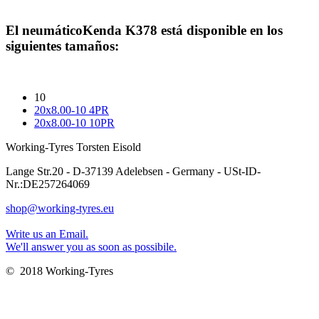
El neumático
Kenda K378
está disponible en los
siguientes tamaños:
10
20x8.00-10 4PR
20x8.00-10 10PR
Working-Tyres Torsten Eisold
Lange Str.20 - D-37139 Adelebsen - Germany - USt-ID-
Nr.:DE257264069
shop@working-tyres.eu
Write us an Email.
We'll answer you as soon as possibile.
© 2018 Working-Tyres