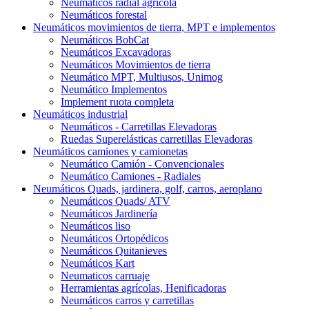
Neumáticos radial agrícola
Neumáticos forestal
Neumáticos movimientos de tierra, MPT e implementos
Neumáticos BobCat
Neumáticos Excavadoras
Neumáticos Movimientos de tierra
Neumático MPT, Multiusos, Unimog
Neumático Implementos
Implement ruota completa
Neumáticos industrial
Neumáticos - Carretillas Elevadoras
Ruedas Superelásticas carretillas Elevadoras
Neumáticos camiones y camionetas
Neumático Camión - Convencionales
Neumático Camiones - Radiales
Neumáticos Quads, jardinera, golf, carros, aeroplano
Neumáticos Quads/ ATV
Neumáticos Jardinería
Neumáticos liso
Neumáticos Ortopédicos
Neumáticos Quitanieves
Neumáticos Kart
Neumaticos carruaje
Herramientas agrícolas, Henificadoras
Neumáticos carros y carretillas