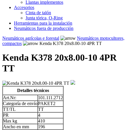
Llantas implementos
Accesorios
Cinta de talón
Junta tórica, O-Ring
Herramientas para la instalación
Neumáticos fuera de producción
Neumáticos agrícolas e forestal
Neumáticos motocultores,
compactos
Kenda K378 20x8.00-10 4PR TT
Kenda K378 20x8.00-10 4PR
TT
Detalles técnicos
Art.Nr:
101.111.2712
Categoría de envío
PAKET2
TT/TL
TT
PR
4
Max kg
410
Ancho en mm
196