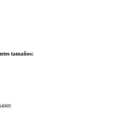
entes tamaños:
264069