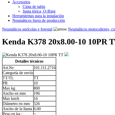
Accesorios
Cinta de talón
Junta tórica, O-Ring
Herramientas para la instalación
Neumáticos fuera de producción
Neumáticos agrícolas e forestal
Neumáticos motocultores, c
Kenda K378 20x8.00-10 10PR 
Detalles técnicos
Art.Nr:
101.111.2716
Categoría de envío
TT/TL
TT
PR
10
Max kg
800
Ancho en mm
196
Max km/h
16
Diámetro en mm
526
Ancho de la llanta
6.00
Peso en kg :
~