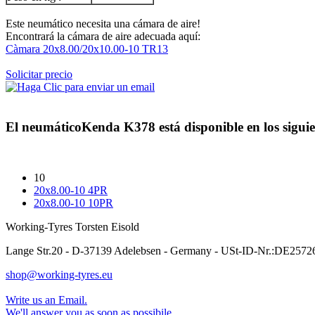
Este neumático necesita una cámara de aire!
Encontrará la cámara de aire adecuada aquí:
Càmara 20x8.00/20x10.00-10 TR13
Solicitar precio
El neumático
Kenda K378
está disponible en los sigui
10
20x8.00-10 4PR
20x8.00-10 10PR
Working-Tyres Torsten Eisold
Lange Str.20 - D-37139 Adelebsen - Germany - USt-ID-Nr.:DE257
shop@working-tyres.eu
Write us an Email.
We'll answer you as soon as possibile.