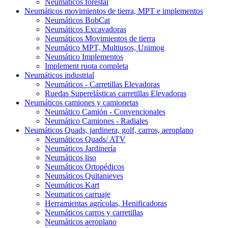
Neumáticos forestal
Neumáticos movimientos de tierra, MPT e implementos
Neumáticos BobCat
Neumáticos Excavadoras
Neumáticos Movimientos de tierra
Neumático MPT, Multiusos, Unimog
Neumático Implementos
Implement ruota completa
Neumáticos industrial
Neumáticos - Carretillas Elevadoras
Ruedas Superelásticas carretillas Elevadoras
Neumáticos camiones y camionetas
Neumático Camión - Convencionales
Neumático Camiones - Radiales
Neumáticos Quads, jardinera, golf, carros, aeroplano
Neumáticos Quads/ ATV
Neumáticos Jardinería
Neumáticos liso
Neumáticos Ortopédicos
Neumáticos Quitanieves
Neumáticos Kart
Neumaticos carruaje
Herramientas agrícolas, Henificadoras
Neumáticos carros y carretillas
Neumáticos aeroplano