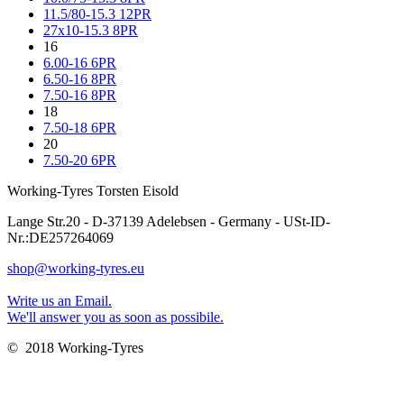
11.5/80-15.3 12PR
27x10-15.3 8PR
16
6.00-16 6PR
6.50-16 8PR
7.50-16 8PR
18
7.50-18 6PR
20
7.50-20 6PR
Working-Tyres Torsten Eisold
Lange Str.20 - D-37139 Adelebsen - Germany - USt-ID-
Nr.:DE257264069
shop@working-tyres.eu
Write us an Email.
We'll answer you as soon as possibile.
© 2018 Working-Tyres