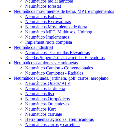
Neumáticos radial agrícola
Neumáticos forestal
Neumáticos movimientos de tierra, MPT e implementos
Neumáticos BobCat
Neumáticos Excavadoras
Neumáticos Movimientos de tierra
Neumático MPT, Multiusos, Unimog
Neumático Implementos
Implement ruota completa
Neumáticos industrial
Neumáticos - Carretillas Elevadoras
Ruedas Superelásticas carretillas Elevadoras
Neumáticos camiones y camionetas
Neumático Camión - Convencionales
Neumático Camiones - Radiales
Neumáticos Quads, jardinera, golf, carros, aeroplano
Neumáticos Quads/ ATV
Neumáticos Jardinería
Neumáticos liso
Neumáticos Ortopédicos
Neumáticos Quitanieves
Neumáticos Kart
Neumaticos carruaje
Herramientas agrícolas, Henificadoras
Neumáticos carros y carretillas