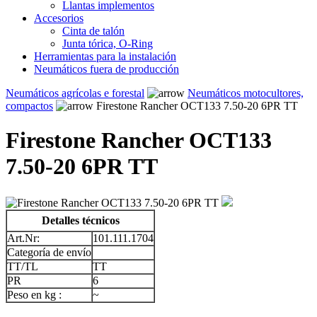
Llantas implementos
Accesorios
Cinta de talón
Junta tórica, O-Ring
Herramientas para la instalación
Neumáticos fuera de producción
Neumáticos agrícolas e forestal
Neumáticos motocultores,
compactos
Firestone Rancher OCT133 7.50-20 6PR TT
Firestone Rancher OCT133
7.50-20 6PR TT
Detalles técnicos
Art.Nr:
101.111.1704
Categoría de envío
TT/TL
TT
PR
6
Peso en kg :
~