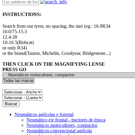
INSTRUCTIONS:
Search from our tyres, no spacing, the size (eg.: 16.9R34
10.0/75-15.3
12.4-28
10-16.5(Bobcat)
or only R34)
or the brand(Taurus, Michelin, Goodyear, Bridgestone...)
THEN CLICK ON THE MAGNIFYING LENSE
PRESS GO
Neumáticos agrícolas e forestal
Neumático eje frontal - tractores de época
Neumáticos motocultores, compactos
Neumáticos convencional agrícola