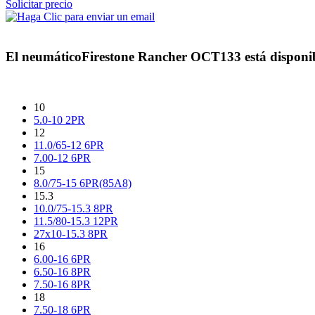
Solicitar precio
El neumático
Firestone Rancher OCT133
está disponi
10
5.0-10 2PR
12
11.0/65-12 6PR
7.00-12 6PR
15
8.0/75-15 6PR(85A8)
15.3
10.0/75-15.3 8PR
11.5/80-15.3 12PR
27x10-15.3 8PR
16
6.00-16 6PR
6.50-16 8PR
7.50-16 8PR
18
7.50-18 6PR