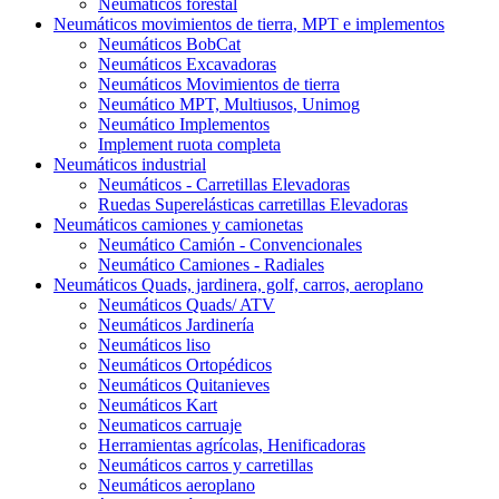
Neumáticos forestal
Neumáticos movimientos de tierra, MPT e implementos
Neumáticos BobCat
Neumáticos Excavadoras
Neumáticos Movimientos de tierra
Neumático MPT, Multiusos, Unimog
Neumático Implementos
Implement ruota completa
Neumáticos industrial
Neumáticos - Carretillas Elevadoras
Ruedas Superelásticas carretillas Elevadoras
Neumáticos camiones y camionetas
Neumático Camión - Convencionales
Neumático Camiones - Radiales
Neumáticos Quads, jardinera, golf, carros, aeroplano
Neumáticos Quads/ ATV
Neumáticos Jardinería
Neumáticos liso
Neumáticos Ortopédicos
Neumáticos Quitanieves
Neumáticos Kart
Neumaticos carruaje
Herramientas agrícolas, Henificadoras
Neumáticos carros y carretillas
Neumáticos aeroplano