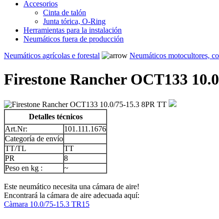
Accesorios
Cinta de talón
Junta tórica, O-Ring
Herramientas para la instalación
Neumáticos fuera de producción
Neumáticos agrícolas e forestal
Neumáticos motocultores, c
Firestone Rancher OCT133 10.0
Detalles técnicos
Art.Nr:
101.111.1676
Categoría de envío
TT/TL
TT
PR
8
Peso en kg :
~
Este neumático necesita una cámara de aire!
Encontrará la cámara de aire adecuada aquí:
Càmara 10.0/75-15.3 TR15