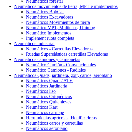
Neumáticos forestal
Neumáticos movimientos de tierra, MPT e implementos
Neumáticos BobCat
Neumáticos Excavadoras
Neumáticos Movimientos de tierra
Neumático MPT, Multiusos, Unimog
Neumático Implementos
Implement ruota completa
Neumáticos industrial
Neumáticos - Carretillas Elevadoras
Ruedas Superelásticas carretillas Elevadoras
Neumáticos camiones y camionetas
Neumático Camión - Convencionales
Neumático Camiones - Radiales
Neumáticos Quads, jardinera, golf, carros, aeroplano
Neumáticos Quads/ ATV
Neumáticos Jardinería
Neumáticos liso
Neumáticos Ortopédicos
Neumáticos Quitanieves
Neumáticos Kart
Neumaticos carruaje
Herramientas agrícolas, Henificadoras
Neumáticos carros y carretillas
Neumáticos aeroplano