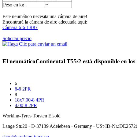
Peso en kg :
~
Este neumático necesita una cámara de aire!
Encontrará la cámara de aire adecuada aquí:
Càmara 6-6 TR87
Solicitar precio
El neumático
Continental T55/2
está disponible en los
6
6-6 2PR
8
18x7.00-8 4PR
4.00-8 2PR
Working-Tyres Torsten Eisold
Lange Str.20 - D-37139 Adelebsen - Germany - USt-ID-Nr.:DE257
shop@working-tyres.eu