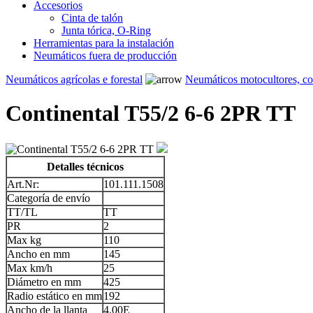
Accesorios
Cinta de talón
Junta tórica, O-Ring
Herramientas para la instalación
Neumáticos fuera de producción
Neumáticos agrícolas e forestal
Neumáticos motocultores, c
Continental T55/2 6-6 2PR TT
Detalles técnicos
Art.Nr:
101.111.1508
Categoría de envío
TT/TL
TT
PR
2
Max kg
110
Ancho en mm
145
Max km/h
25
Diámetro en mm
425
Radio estático en mm
192
Ancho de la llanta
4.00E