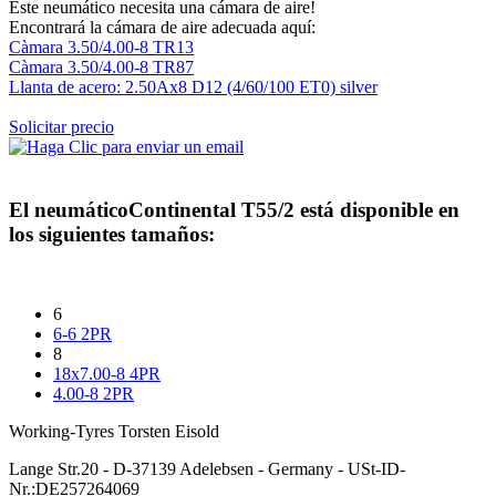
Este neumático necesita una cámara de aire!
Encontrará la cámara de aire adecuada aquí:
Càmara 3.50/4.00-8 TR13
Càmara 3.50/4.00-8 TR87
Llanta de acero: 2.50Ax8 D12 (4/60/100 ET0) silver
Solicitar precio
El neumático
Continental T55/2
está disponible en
los siguientes tamaños:
6
6-6 2PR
8
18x7.00-8 4PR
4.00-8 2PR
Working-Tyres Torsten Eisold
Lange Str.20 - D-37139 Adelebsen - Germany - USt-ID-
Nr.:DE257264069