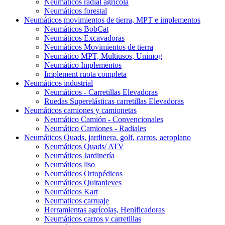
Neumáticos radial agrícola
Neumáticos forestal
Neumáticos movimientos de tierra, MPT e implementos
Neumáticos BobCat
Neumáticos Excavadoras
Neumáticos Movimientos de tierra
Neumático MPT, Multiusos, Unimog
Neumático Implementos
Implement ruota completa
Neumáticos industrial
Neumáticos - Carretillas Elevadoras
Ruedas Superelásticas carretillas Elevadoras
Neumáticos camiones y camionetas
Neumático Camión - Convencionales
Neumático Camiones - Radiales
Neumáticos Quads, jardinera, golf, carros, aeroplano
Neumáticos Quads/ ATV
Neumáticos Jardinería
Neumáticos liso
Neumáticos Ortopédicos
Neumáticos Quitanieves
Neumáticos Kart
Neumaticos carruaje
Herramientas agrícolas, Henificadoras
Neumáticos carros y carretillas