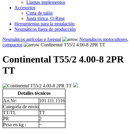
Llantas implementos
Accesorios
Cinta de talón
Junta tórica, O-Ring
Herramientas para la instalación
Neumáticos fuera de producción
Neumáticos agrícolas e forestal
Neumáticos motocultores,
compactos
Continental T55/2 4.00-8 2PR TT
Continental T55/2 4.00-8 2PR
TT
Detalles técnicos
Art.Nr:
101.111.1516
Categoría de envío
TT/TL
TT
PR
2
Peso en kg :
~