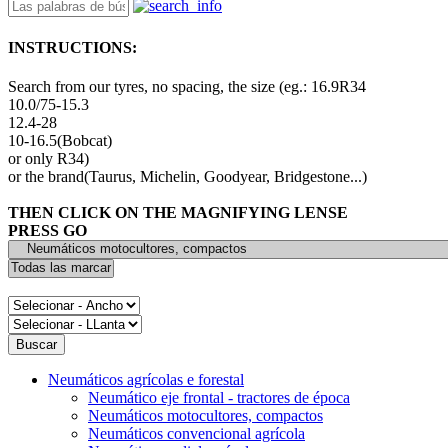
INSTRUCTIONS:
Search from our tyres, no spacing, the size (eg.: 16.9R34
10.0/75-15.3
12.4-28
10-16.5(Bobcat)
or only R34)
or the brand(Taurus, Michelin, Goodyear, Bridgestone...)
THEN CLICK ON THE MAGNIFYING LENSE
PRESS GO
Neumáticos agrícolas e forestal
Neumático eje frontal - tractores de época
Neumáticos motocultores, compactos
Neumáticos convencional agrícola