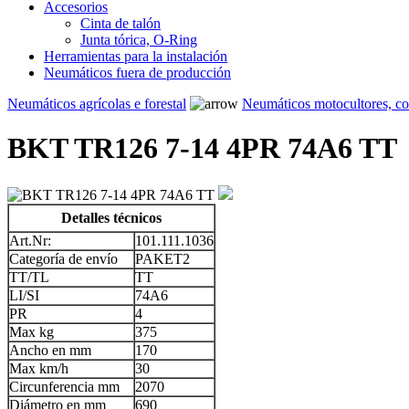
Accesorios
Cinta de talón
Junta tórica, O-Ring
Herramientas para la instalación
Neumáticos fuera de producción
Neumáticos agrícolas e forestal
Neumáticos motocultores, c
BKT TR126 7-14 4PR 74A6 TT
Detalles técnicos
Art.Nr:
101.111.1036
Categoría de envío
PAKET2
TT/TL
TT
LI/SI
74A6
PR
4
Max kg
375
Ancho en mm
170
Max km/h
30
Circunferencia mm
2070
Diámetro en mm
690