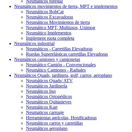
Neumáticos forestal
Neumáticos movimientos de tierra, MPT e implementos
Neumáticos BobCat
Neumáticos Excavadoras
Neumáticos Movimientos de tierra
Neumático MPT, Multiusos, Unimog
Neumático Implementos
Implement ruota completa
Neumáticos industrial
Neumáticos - Carretillas Elevadoras
Ruedas Superelásticas carretillas Elevadoras
Neumáticos camiones y camionetas
Neumático Camión - Convencionales
Neumático Camiones - Radiales
Neumáticos Quads, jardinera, golf, carros, aeroplano
Neumáticos Quads/ ATV
Neumáticos Jardinería
Neumáticos liso
Neumáticos Ortopédicos
Neumáticos Quitanieves
Neumáticos Kart
Neumaticos carruaje
Herramientas agrícolas, Henificadoras
Neumáticos carros y carretillas
Neumáticos aeroplano