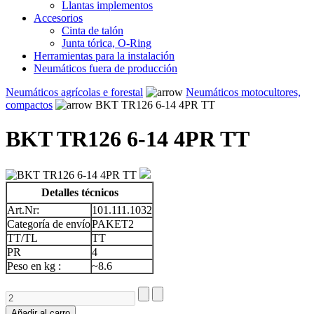
Llantas implementos
Accesorios
Cinta de talón
Junta tórica, O-Ring
Herramientas para la instalación
Neumáticos fuera de producción
Neumáticos agrícolas e forestal
Neumáticos motocultores,
compactos
BKT TR126 6-14 4PR TT
BKT TR126 6-14 4PR TT
Detalles técnicos
Art.Nr:
101.111.1032
Categoría de envío
PAKET2
TT/TL
TT
PR
4
Peso en kg :
~8.6