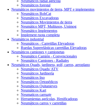
Neumáticos radial agrícola
Neumáticos forestal
Neumáticos movimientos de tierra, MPT e implementos
Neumáticos BobCat
Neumáticos Excavadoras
Neumáticos Movimientos de tierra
Neumático MPT, Multiusos, Unimog
Neumático Implementos
Implement ruota completa
Neumáticos industrial
Neumáticos - Carretillas Elevadoras
Ruedas Superelásticas carretillas Elevadoras
Neumáticos camiones y camionetas
Neumático Camión - Convencionales
Neumático Camiones - Radiales
Neumáticos Quads, jardinera, golf, carros, aeroplano
Neumáticos Quads/ ATV
Neumáticos Jardinería
Neumáticos liso
Neumáticos Ortopédicos
Neumáticos Quitanieves
Neumáticos Kart
Neumaticos carruaje
Herramientas agrícolas, Henificadoras
Neumáticos carros y carretillas