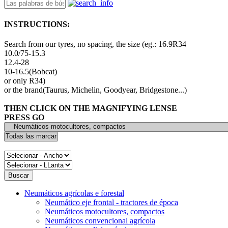
INSTRUCTIONS:
Search from our tyres, no spacing, the size (eg.: 16.9R34
10.0/75-15.3
12.4-28
10-16.5(Bobcat)
or only R34)
or the brand(Taurus, Michelin, Goodyear, Bridgestone...)
THEN CLICK ON THE MAGNIFYING LENSE
PRESS GO
Neumáticos agrícolas e forestal
Neumático eje frontal - tractores de época
Neumáticos motocultores, compactos
Neumáticos convencional agrícola