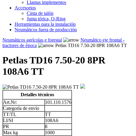
Llantas implementos
Accesorios
Cinta de talón
Junta tórica, O-Ring
Herramientas para la instalación
Neumáticos fuera de producción
Neumáticos agrícolas e forestal
Neumático eje frontal -
tractores de época
Petlas TD16 7.50-20 8PR 108A6 TT
Petlas TD16 7.50-20 8PR
108A6 TT
Detalles técnicos
Art.Nr:
101.110.1576
Categoría de envío
TT/TL
TT
LI/SI
108A6
PR
8
Max kg
1000