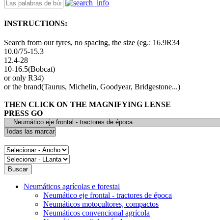
INSTRUCTIONS:
Search from our tyres, no spacing, the size (eg.: 16.9R34
10.0/75-15.3
12.4-28
10-16.5(Bobcat)
or only R34)
or the brand(Taurus, Michelin, Goodyear, Bridgestone...)
THEN CLICK ON THE MAGNIFYING LENSE
PRESS GO
Neumáticos agrícolas e forestal
Neumático eje frontal - tractores de época
Neumáticos motocultores, compactos
Neumáticos convencional agrícola