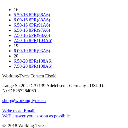
16
5.50-16 6PR(86A6)
6.00-16 6PR(88A6)
6.50-16 6PR(91A6)
6.50-16 8PR(97A6)
7.50-16 6PR(98A6)
7.50-16 8PR(103A6)
19
6.00-19 6PR(93A6)
20
6.50-20 8PR(108A6)
7.50-20 8PR(108A6)
Working-Tyres Torsten Eisold
Lange Str.20 - D-37139 Adelebsen - Germany - USt-ID-
Nr.:DE257264069
shop@working-tyres.eu
Write us an Email.
We'll answer you as soon as possibile.
© 2018 Working-Tyres