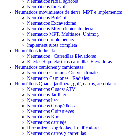
Neumáticos radial agrícola
Neumáticos forestal
Neumáticos movimientos de tierra, MPT e implementos
Neumáticos BobCat
Neumáticos Excavadoras
Neumáticos Movimientos de tierra
Neumático MPT, Multiusos, Unimog
Neumático Implementos
Implement ruota completa
Neumáticos industrial
Neumáticos - Carretillas Elevadoras
Ruedas Superelásticas carretillas Elevadoras
Neumáticos camiones y camionetas
Neumático Camión - Convencionales
Neumático Camiones - Radiales
Neumáticos Quads, jardinera, golf, carros, aeroplano
Neumáticos Quads/ ATV
Neumáticos Jardinería
Neumáticos liso
Neumáticos Ortopédicos
Neumáticos Quitanieves
Neumáticos Kart
Neumaticos carruaje
Herramientas agrícolas, Henificadoras
Neumáticos carros y carretillas