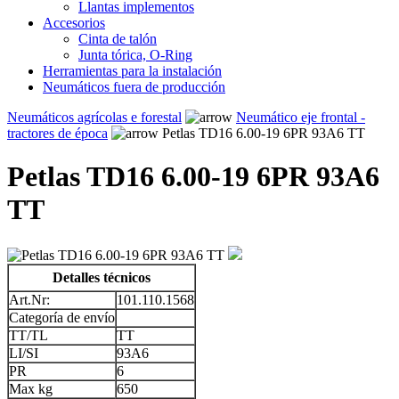
Llantas implementos
Accesorios
Cinta de talón
Junta tórica, O-Ring
Herramientas para la instalación
Neumáticos fuera de producción
Neumáticos agrícolas e forestal
Neumático eje frontal -
tractores de época
Petlas TD16 6.00-19 6PR 93A6 TT
Petlas TD16 6.00-19 6PR 93A6
TT
Detalles técnicos
Art.Nr:
101.110.1568
Categoría de envío
TT/TL
TT
LI/SI
93A6
PR
6
Max kg
650