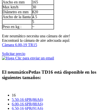
Ancho en mm
165
Max km/h
30
Diámetro en mm
820
Ancho de la llanta
4.5
5
Peso en kg :
~
Este neumático necesita una cámara de aire!
Encontrará la cámara de aire adecuada aquí:
Càmara 6.00-19 TR15
Solicitar precio
El neumático
Petlas TD16
está disponible en los
siguientes tamaños:
16
5.50-16 6PR(86A6)
6.00-16 6PR(88A6)
6.50-16 6PR(91A6)