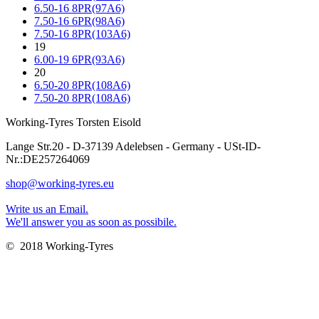
6.50-16 8PR(97A6)
7.50-16 6PR(98A6)
7.50-16 8PR(103A6)
19
6.00-19 6PR(93A6)
20
6.50-20 8PR(108A6)
7.50-20 8PR(108A6)
Working-Tyres Torsten Eisold
Lange Str.20 - D-37139 Adelebsen - Germany - USt-ID-
Nr.:DE257264069
shop@working-tyres.eu
Write us an Email.
We'll answer you as soon as possibile.
© 2018 Working-Tyres