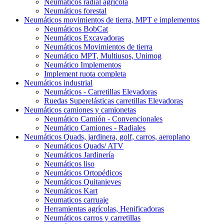
Neumáticos radial agrícola
Neumáticos forestal
Neumáticos movimientos de tierra, MPT e implementos
Neumáticos BobCat
Neumáticos Excavadoras
Neumáticos Movimientos de tierra
Neumático MPT, Multiusos, Unimog
Neumático Implementos
Implement ruota completa
Neumáticos industrial
Neumáticos - Carretillas Elevadoras
Ruedas Superelásticas carretillas Elevadoras
Neumáticos camiones y camionetas
Neumático Camión - Convencionales
Neumático Camiones - Radiales
Neumáticos Quads, jardinera, golf, carros, aeroplano
Neumáticos Quads/ ATV
Neumáticos Jardinería
Neumáticos liso
Neumáticos Ortopédicos
Neumáticos Quitanieves
Neumáticos Kart
Neumaticos carruaje
Herramientas agrícolas, Henificadoras
Neumáticos carros y carretillas