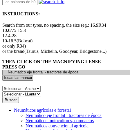
INSTRUCTIONS:
Search from our tyres, no spacing, the size (eg.: 16.9R34
10.0/75-15.3
12.4-28
10-16.5(Bobcat)
or only R34)
or the brand(Taurus, Michelin, Goodyear, Bridgestone...)
THEN CLICK ON THE MAGNIFYING LENSE
PRESS GO
Neumáticos agrícolas e forestal
Neumático eje frontal - tractores de época
Neumáticos motocultores, compactos
Neumáticos convencional agrícola