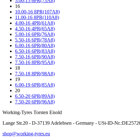
5.00-15 6PR(73A8)
16
10.00-16 8PR(107A8)
11.00-16 8PR(110A8)
4.00-16 4PR(61A8)
4.50-16 4PR(65A8)
5.00-16 6PR(76A8)
5.50-16 6PR(78A8)
6.00-16 6PR(80A8)
6.50-16 6PR(83A8)
7.50-16 6PR(90A8)
7.50-16 8PR(95A8)
18
7.50-18 8PR(98A8)
19
6.00-19 6PR(85A8)
20
6.50-20 6PR(89A8)
7.50-20 6PR(96A8)
Working-Tyres Torsten Eisold
Lange Str.20 - D-37139 Adelebsen - Germany - USt-ID-Nr.:DE257
shop@working-tyres.eu