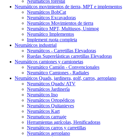
Neumáticos forestal
Neumáticos movimientos de tierra, MPT e implementos
Neumáticos BobCat
Neumáticos Excavadoras
Neumáticos Movimientos de tierra
Neumático MPT, Multiusos, Unimog
Neumático Implementos
Implement ruota completa
Neumáticos industrial
Neumáticos - Carretillas Elevadoras
Ruedas Superelásticas carretillas Elevadoras
Neumáticos camiones y camionetas
Neumático Camión - Convencionales
Neumático Camiones - Radiales
Neumáticos Quads, jardinera, golf, carros, aeroplano
Neumáticos Quads/ ATV
Neumáticos Jardinería
Neumáticos liso
Neumáticos Ortopédicos
Neumáticos Quitanieves
Neumáticos Kart
Neumaticos carruaje
Herramientas agrícolas, Henificadoras
Neumáticos carros y carretillas
Neumáticos aeroplano