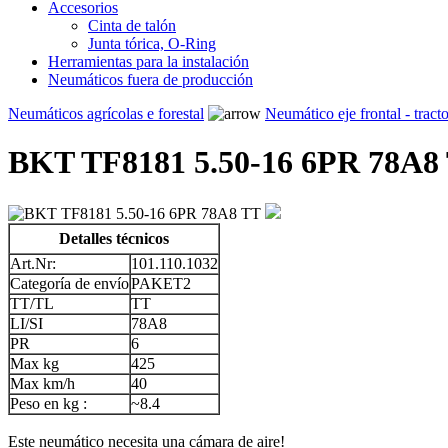
Accesorios
Cinta de talón
Junta tórica, O-Ring
Herramientas para la instalación
Neumáticos fuera de producción
Neumáticos agrícolas e forestal
Neumático eje frontal - tract
BKT TF8181 5.50-16 6PR 78A8
Detalles técnicos
Art.Nr:
101.110.1032
Categoría de envío
PAKET2
TT/TL
TT
LI/SI
78A8
PR
6
Max kg
425
Max km/h
40
Peso en kg :
~8.4
Este neumático necesita una cámara de aire!