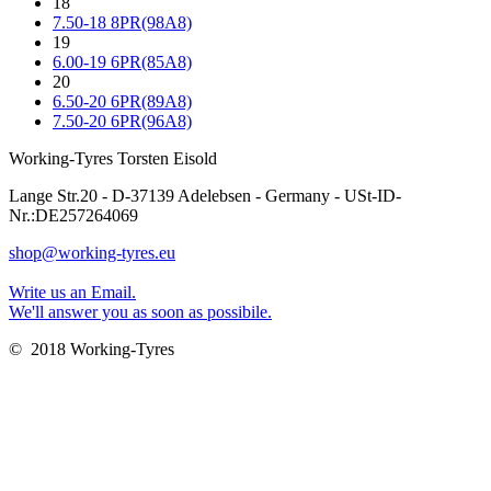
18
7.50-18 8PR(98A8)
19
6.00-19 6PR(85A8)
20
6.50-20 6PR(89A8)
7.50-20 6PR(96A8)
Working-Tyres Torsten Eisold
Lange Str.20 - D-37139 Adelebsen - Germany - USt-ID-
Nr.:DE257264069
shop@working-tyres.eu
Write us an Email.
We'll answer you as soon as possibile.
© 2018 Working-Tyres