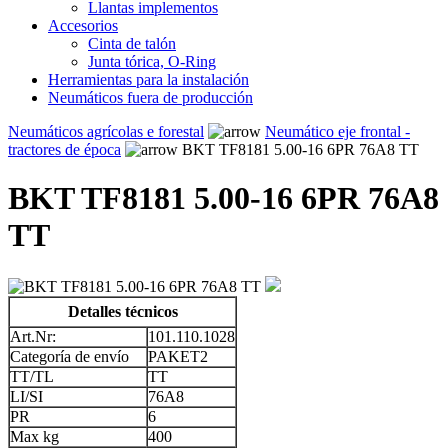
Llantas implementos
Accesorios
Cinta de talón
Junta tórica, O-Ring
Herramientas para la instalación
Neumáticos fuera de producción
Neumáticos agrícolas e forestal
Neumático eje frontal -
tractores de época
BKT TF8181 5.00-16 6PR 76A8 TT
BKT TF8181 5.00-16 6PR 76A8
TT
Detalles técnicos
Art.Nr:
101.110.1028
Categoría de envío
PAKET2
TT/TL
TT
LI/SI
76A8
PR
6
Max kg
400