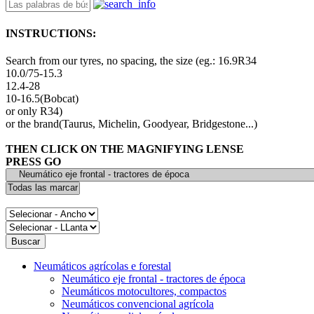
INSTRUCTIONS:
Search from our tyres, no spacing, the size (eg.: 16.9R34
10.0/75-15.3
12.4-28
10-16.5(Bobcat)
or only R34)
or the brand(Taurus, Michelin, Goodyear, Bridgestone...)
THEN CLICK ON THE MAGNIFYING LENSE
PRESS GO
Neumáticos agrícolas e forestal
Neumático eje frontal - tractores de época
Neumáticos motocultores, compactos
Neumáticos convencional agrícola