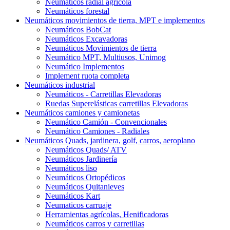
Neumáticos radial agrícola
Neumáticos forestal
Neumáticos movimientos de tierra, MPT e implementos
Neumáticos BobCat
Neumáticos Excavadoras
Neumáticos Movimientos de tierra
Neumático MPT, Multiusos, Unimog
Neumático Implementos
Implement ruota completa
Neumáticos industrial
Neumáticos - Carretillas Elevadoras
Ruedas Superelásticas carretillas Elevadoras
Neumáticos camiones y camionetas
Neumático Camión - Convencionales
Neumático Camiones - Radiales
Neumáticos Quads, jardinera, golf, carros, aeroplano
Neumáticos Quads/ ATV
Neumáticos Jardinería
Neumáticos liso
Neumáticos Ortopédicos
Neumáticos Quitanieves
Neumáticos Kart
Neumaticos carruaje
Herramientas agrícolas, Henificadoras
Neumáticos carros y carretillas