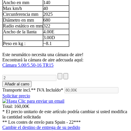
Ancho en mm
140
Max km/h
40
Circunferencia mm
2025
Diámetro en mm
680
Radio estático en mm
322
Ancho de la llanta
4.00E
3.00D
Peso en kg :
~8.1
Este neumático necesita una cámara de aire!
Encontrará la cámara de aire adecuada aquí:
Càmara 5.00/5.50-16 TR15
Transporte incl.**
IVA Incluído*
Solicitar precio
Total:
160,00€
* El precio unitario de este artículo podría cambiar si usted modifica
la cantidad solicitada
** Los costes de envío para
Spain - 22***
Cambie el destino de entrega de su pedido