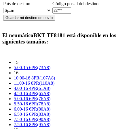
País de destino
Código postal del destino
El neumático
BKT TF8181
está disponible en los
siguientes tamaños:
15
5.00-15 6PR(73A8)
16
10.00-16 8PR(107A8)
11.00-16 8PR(110A8)
4.00-16 4PR(61A8)
4.50-16 4PR(65A8)
5.00-16 6PR(76A8)
5.50-16 6PR(78A8)
6.00-16 6PR(80A8)
6.50-16 6PR(83A8)
7.50-16 6PR(90A8)
7.50-16 8PR(95A8)