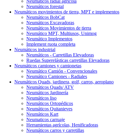
Neumáticos radial agrícola
Neumáticos forestal
Neumáticos movimientos de tierra, MPT e implementos
Neumáticos BobCat
Neumáticos Excavadoras
Neumáticos Movimientos de tierra
Neumático MPT, Multiusos, Unimog
Neumático Implementos
Implement ruota completa
Neumáticos industrial
Neumáticos - Carretillas Elevadoras
Ruedas Superelásticas carretillas Elevadoras
Neumáticos camiones y camionetas
Neumático Camión - Convencionales
Neumático Camiones - Radiales
Neumáticos Quads, jardinera, golf, carros, aeroplano
Neumáticos Quads/ ATV
Neumáticos Jardinería
Neumáticos liso
Neumáticos Ortopédicos
Neumáticos Quitanieves
Neumáticos Kart
Neumaticos carruaje
Herramientas agrícolas, Henificadoras
Neumáticos carros y carretillas