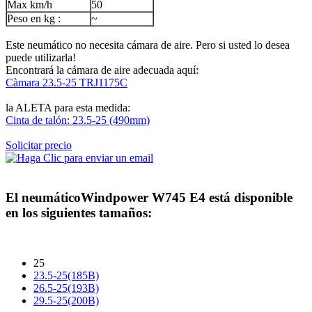
Max km/h
50
Peso en kg :
~
Este neumático no necesita cámara de aire. Pero si usted lo desea
puede utilizarla!
Encontrará la cámara de aire adecuada aquí:
Càmara 23.5-25 TRJ1175C
la ALETA para esta medida:
Cinta de talón: 23.5-25 (490mm)
Solicitar precio
El neumático
Windpower W745 E4
está disponible
en los siguientes tamaños:
25
23.5-25(185B)
26.5-25(193B)
29.5-25(200B)