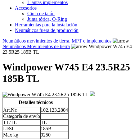
Llantas implementos
Accesorios
Cinta de talón
Junta tórica, O-Ring
Herramientas para la instalación
Neumáticos fuera de producción
Neumáticos movimientos de tierra, MPT e implementos
Neumáticos Movimientos de tierra
Windpower W745 E4
23.5R25 185B TL
Windpower W745 E4 23.5R25
185B TL
Detalles técnicos
Art.Nr:
102.123.2804
Categoría de envío
TT/TL
TL
LI/SI
185B
Max kg
9250