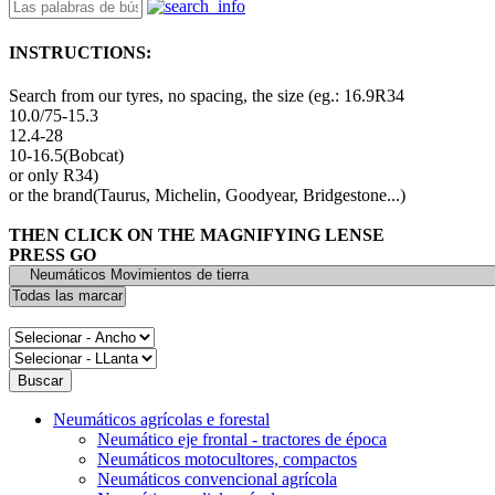
INSTRUCTIONS:
Search from our tyres, no spacing, the size (eg.: 16.9R34
10.0/75-15.3
12.4-28
10-16.5(Bobcat)
or only R34)
or the brand(Taurus, Michelin, Goodyear, Bridgestone...)
THEN CLICK ON THE MAGNIFYING LENSE
PRESS GO
Neumáticos agrícolas e forestal
Neumático eje frontal - tractores de época
Neumáticos motocultores, compactos
Neumáticos convencional agrícola