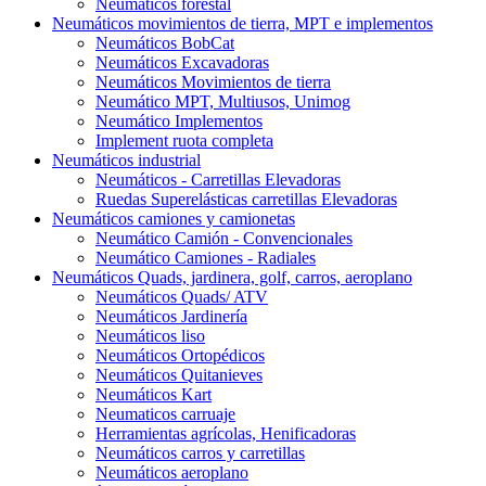
Neumáticos forestal
Neumáticos movimientos de tierra, MPT e implementos
Neumáticos BobCat
Neumáticos Excavadoras
Neumáticos Movimientos de tierra
Neumático MPT, Multiusos, Unimog
Neumático Implementos
Implement ruota completa
Neumáticos industrial
Neumáticos - Carretillas Elevadoras
Ruedas Superelásticas carretillas Elevadoras
Neumáticos camiones y camionetas
Neumático Camión - Convencionales
Neumático Camiones - Radiales
Neumáticos Quads, jardinera, golf, carros, aeroplano
Neumáticos Quads/ ATV
Neumáticos Jardinería
Neumáticos liso
Neumáticos Ortopédicos
Neumáticos Quitanieves
Neumáticos Kart
Neumaticos carruaje
Herramientas agrícolas, Henificadoras
Neumáticos carros y carretillas
Neumáticos aeroplano