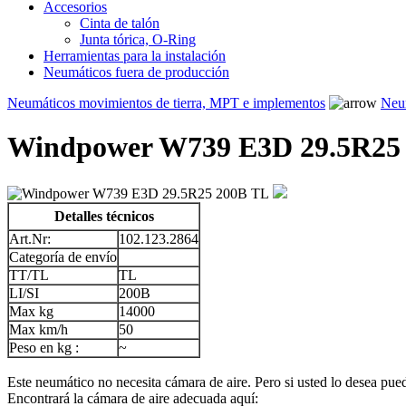
Accesorios
Cinta de talón
Junta tórica, O-Ring
Herramientas para la instalación
Neumáticos fuera de producción
Neumáticos movimientos de tierra, MPT e implementos
Neum
Windpower W739 E3D 29.5R25
Detalles técnicos
Art.Nr:
102.123.2864
Categoría de envío
TT/TL
TL
LI/SI
200B
Max kg
14000
Max km/h
50
Peso en kg :
~
Este neumático no necesita cámara de aire. Pero si usted lo desea puede
Encontrará la cámara de aire adecuada aquí: