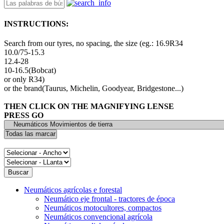
INSTRUCTIONS:
Search from our tyres, no spacing, the size (eg.: 16.9R34
10.0/75-15.3
12.4-28
10-16.5(Bobcat)
or only R34)
or the brand(Taurus, Michelin, Goodyear, Bridgestone...)
THEN CLICK ON THE MAGNIFYING LENSE
PRESS GO
Neumáticos agrícolas e forestal
Neumático eje frontal - tractores de época
Neumáticos motocultores, compactos
Neumáticos convencional agrícola