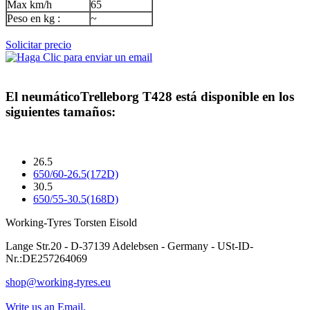
Max km/h
65
Peso en kg :
~
Solicitar precio
El neumático
Trelleborg T428
está disponible en los
siguientes tamaños:
26.5
650/60-26.5(172D)
30.5
650/55-30.5(168D)
Working-Tyres Torsten Eisold
Lange Str.20 - D-37139 Adelebsen - Germany - USt-ID-
Nr.:DE257264069
shop@working-tyres.eu
Write us an Email.