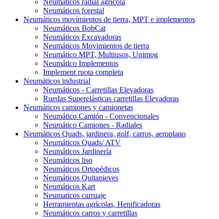
Neumáticos radial agrícola
Neumáticos forestal
Neumáticos movimientos de tierra, MPT e implementos
Neumáticos BobCat
Neumáticos Excavadoras
Neumáticos Movimientos de tierra
Neumático MPT, Multiusos, Unimog
Neumático Implementos
Implement ruota completa
Neumáticos industrial
Neumáticos - Carretillas Elevadoras
Ruedas Superelásticas carretillas Elevadoras
Neumáticos camiones y camionetas
Neumático Camión - Convencionales
Neumático Camiones - Radiales
Neumáticos Quads, jardinera, golf, carros, aeroplano
Neumáticos Quads/ ATV
Neumáticos Jardinería
Neumáticos liso
Neumáticos Ortopédicos
Neumáticos Quitanieves
Neumáticos Kart
Neumaticos carruaje
Herramientas agrícolas, Henificadoras
Neumáticos carros y carretillas