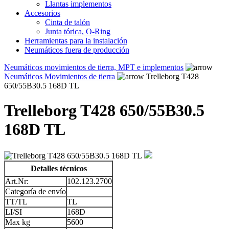
Llantas implementos
Accesorios
Cinta de talón
Junta tórica, O-Ring
Herramientas para la instalación
Neumáticos fuera de producción
Neumáticos movimientos de tierra, MPT e implementos
Neumáticos Movimientos de tierra
Trelleborg T428
650/55B30.5 168D TL
Trelleborg T428 650/55B30.5
168D TL
Detalles técnicos
Art.Nr:
102.123.2700
Categoría de envío
TT/TL
TL
LI/SI
168D
Max kg
5600