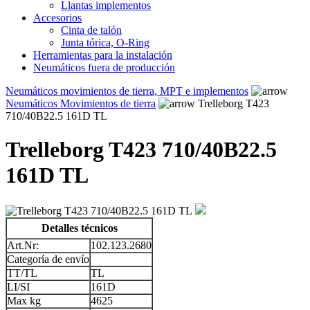
Llantas implementos
Accesorios
Cinta de talón
Junta tórica, O-Ring
Herramientas para la instalación
Neumáticos fuera de producción
Neumáticos movimientos de tierra, MPT e implementos
Neumáticos Movimientos de tierra
Trelleborg T423
710/40B22.5 161D TL
Trelleborg T423 710/40B22.5
161D TL
Detalles técnicos
Art.Nr:
102.123.2680
Categoría de envío
TT/TL
TL
LI/SI
161D
Max kg
4625