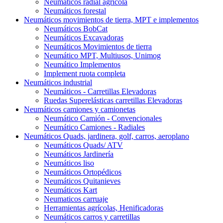
Neumáticos radial agrícola
Neumáticos forestal
Neumáticos movimientos de tierra, MPT e implementos
Neumáticos BobCat
Neumáticos Excavadoras
Neumáticos Movimientos de tierra
Neumático MPT, Multiusos, Unimog
Neumático Implementos
Implement ruota completa
Neumáticos industrial
Neumáticos - Carretillas Elevadoras
Ruedas Superelásticas carretillas Elevadoras
Neumáticos camiones y camionetas
Neumático Camión - Convencionales
Neumático Camiones - Radiales
Neumáticos Quads, jardinera, golf, carros, aeroplano
Neumáticos Quads/ ATV
Neumáticos Jardinería
Neumáticos liso
Neumáticos Ortopédicos
Neumáticos Quitanieves
Neumáticos Kart
Neumaticos carruaje
Herramientas agrícolas, Henificadoras
Neumáticos carros y carretillas