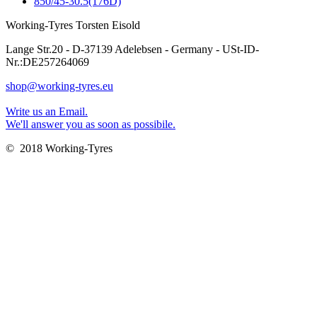
850/45-30.5(176D)
Working-Tyres Torsten Eisold
Lange Str.20 - D-37139 Adelebsen - Germany - USt-ID-
Nr.:DE257264069
shop@working-tyres.eu
Write us an Email.
We'll answer you as soon as possibile.
© 2018 Working-Tyres