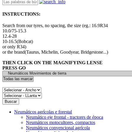
INSTRUCTIONS:
Search from our tyres, no spacing, the size (eg.: 16.9R34
10.0/75-15.3
12.4-28
10-16.5(Bobcat)
or only R34)
or the brand(Taurus, Michelin, Goodyear, Bridgestone...)
THEN CLICK ON THE MAGNIFYING LENSE
PRESS GO
Neumáticos agrícolas e forestal
Neumático eje frontal - tractores de época
Neumáticos motocultores, compactos
Neumáticos convencional agrícola