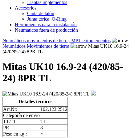
Llantas implementos
Accesorios
Cinta de talón
Junta tórica, O-Ring
Herramientas para la instalación
Neumáticos fuera de producción
Neumáticos movimientos de tierra, MPT e implementos
Neumáticos Movimientos de tierra
Mitas UK10 16.9-24
(420/85-24) 8PR TL
Mitas UK10 16.9-24 (420/85-
24) 8PR TL
Detalles técnicos
Art.Nr:
102.123.2512
Categoría de envío
TT/TL
TL
PR
8
Peso en kg :
~