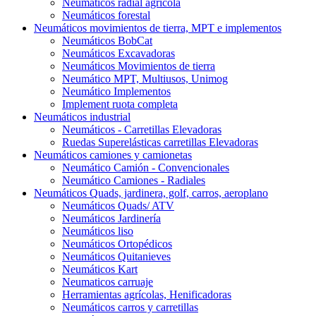
Neumáticos radial agrícola
Neumáticos forestal
Neumáticos movimientos de tierra, MPT e implementos
Neumáticos BobCat
Neumáticos Excavadoras
Neumáticos Movimientos de tierra
Neumático MPT, Multiusos, Unimog
Neumático Implementos
Implement ruota completa
Neumáticos industrial
Neumáticos - Carretillas Elevadoras
Ruedas Superelásticas carretillas Elevadoras
Neumáticos camiones y camionetas
Neumático Camión - Convencionales
Neumático Camiones - Radiales
Neumáticos Quads, jardinera, golf, carros, aeroplano
Neumáticos Quads/ ATV
Neumáticos Jardinería
Neumáticos liso
Neumáticos Ortopédicos
Neumáticos Quitanieves
Neumáticos Kart
Neumaticos carruaje
Herramientas agrícolas, Henificadoras
Neumáticos carros y carretillas