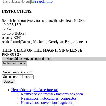
INSTRUCTIONS:
Search from our tyres, no spacing, the size (eg.: 16.9R34
10.0/75-15.3
12.4-28
10-16.5(Bobcat)
or only R34)
or the brand(Taurus, Michelin, Goodyear, Bridgestone...)
THEN CLICK ON THE MAGNIFYING LENSE
PRESS GO
Neumáticos agrícolas e forestal
Neumático eje frontal - tractores de época
Neumáticos motocultores, compactos
Neumáticos convencional agrícola