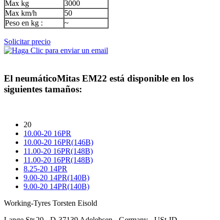
Max kg
3000
Max km/h
50
Peso en kg :
~
Solicitar precio
El neumático
Mitas EM22
está disponible en los
siguientes tamaños:
20
10.00-20 16PR
10.00-20 16PR(146B)
11.00-20 16PR(148B)
11.00-20 16PR(148B)
8.25-20 14PR
9.00-20 14PR(140B)
9.00-20 14PR(140B)
Working-Tyres Torsten Eisold
Lange Str.20 - D-37139 Adelebsen - Germany - USt-ID-