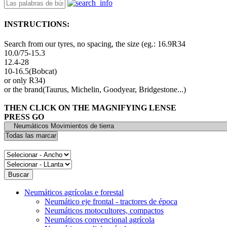
INSTRUCTIONS:
Search from our tyres, no spacing, the size (eg.: 16.9R34
10.0/75-15.3
12.4-28
10-16.5(Bobcat)
or only R34)
or the brand(Taurus, Michelin, Goodyear, Bridgestone...)
THEN CLICK ON THE MAGNIFYING LENSE
PRESS GO
Neumáticos agrícolas e forestal
Neumático eje frontal - tractores de época
Neumáticos motocultores, compactos
Neumáticos convencional agrícola