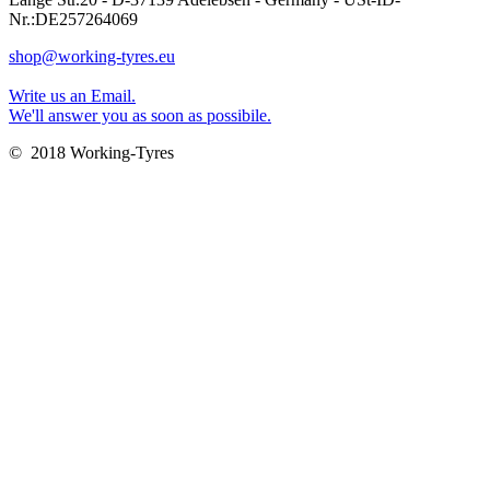
Nr.:DE257264069
shop@working-tyres.eu
Write us an Email.
We'll answer you as soon as possibile.
© 2018 Working-Tyres