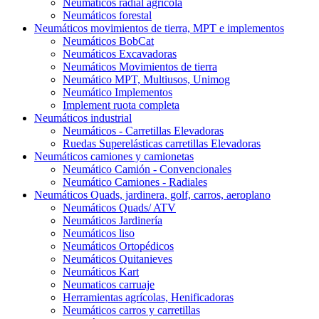
Neumáticos radial agrícola
Neumáticos forestal
Neumáticos movimientos de tierra, MPT e implementos
Neumáticos BobCat
Neumáticos Excavadoras
Neumáticos Movimientos de tierra
Neumático MPT, Multiusos, Unimog
Neumático Implementos
Implement ruota completa
Neumáticos industrial
Neumáticos - Carretillas Elevadoras
Ruedas Superelásticas carretillas Elevadoras
Neumáticos camiones y camionetas
Neumático Camión - Convencionales
Neumático Camiones - Radiales
Neumáticos Quads, jardinera, golf, carros, aeroplano
Neumáticos Quads/ ATV
Neumáticos Jardinería
Neumáticos liso
Neumáticos Ortopédicos
Neumáticos Quitanieves
Neumáticos Kart
Neumaticos carruaje
Herramientas agrícolas, Henificadoras
Neumáticos carros y carretillas