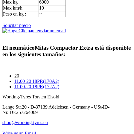
Max kg
6000
Max km/h
10
Peso en kg :
~
Solicitar precio
El neumático
Mitas Compactor Extra
está disponible
en los siguientes tamaños:
20
11.00-20 18PR(170A2)
11.00-20 18PR(172A2)
Working-Tyres Torsten Eisold
Lange Str.20 - D-37139 Adelebsen - Germany - USt-ID-
Nr.:DE257264069
shop@working-tyres.eu
Write us an Email.