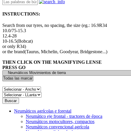
INSTRUCTIONS:
Search from our tyres, no spacing, the size (eg.: 16.9R34
10.0/75-15.3
12.4-28
10-16.5(Bobcat)
or only R34)
or the brand(Taurus, Michelin, Goodyear, Bridgestone...)
THEN CLICK ON THE MAGNIFYING LENSE
PRESS GO
Neumáticos agrícolas e forestal
Neumático eje frontal - tractores de época
Neumáticos motocultores, compactos
Neumáticos convencional agrícola