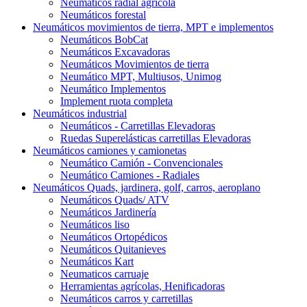
Neumáticos radial agrícola
Neumáticos forestal
Neumáticos movimientos de tierra, MPT e implementos
Neumáticos BobCat
Neumáticos Excavadoras
Neumáticos Movimientos de tierra
Neumático MPT, Multiusos, Unimog
Neumático Implementos
Implement ruota completa
Neumáticos industrial
Neumáticos - Carretillas Elevadoras
Ruedas Superelásticas carretillas Elevadoras
Neumáticos camiones y camionetas
Neumático Camión - Convencionales
Neumático Camiones - Radiales
Neumáticos Quads, jardinera, golf, carros, aeroplano
Neumáticos Quads/ ATV
Neumáticos Jardinería
Neumáticos liso
Neumáticos Ortopédicos
Neumáticos Quitanieves
Neumáticos Kart
Neumaticos carruaje
Herramientas agrícolas, Henificadoras
Neumáticos carros y carretillas