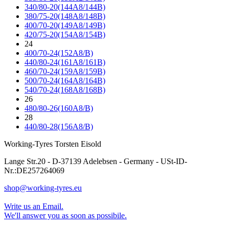
340/80-20(144A8/144B)
380/75-20(148A8/148B)
400/70-20(149A8/149B)
420/75-20(154A8/154B)
24
400/70-24(152A8/B)
440/80-24(161A8/161B)
460/70-24(159A8/159B)
500/70-24(164A8/164B)
540/70-24(168A8/168B)
26
480/80-26(160A8/B)
28
440/80-28(156A8/B)
Working-Tyres Torsten Eisold
Lange Str.20 - D-37139 Adelebsen - Germany - USt-ID-
Nr.:DE257264069
shop@working-tyres.eu
Write us an Email.
We'll answer you as soon as possibile.