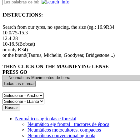
INSTRUCTIONS:
Search from our tyres, no spacing, the size (eg.: 16.9R34
10.0/75-15.3
12.4-28
10-16.5(Bobcat)
or only R34)
or the brand(Taurus, Michelin, Goodyear, Bridgestone...)
THEN CLICK ON THE MAGNIFYING LENSE
PRESS GO
Neumáticos agrícolas e forestal
Neumático eje frontal - tractores de época
Neumáticos motocultores, compactos
Neumáticos convencional agrícola