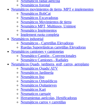
Neumáticos radial agrícola
Neumáticos forestal
Neumáticos movimientos de tierra, MPT e implementos
Neumáticos BobCat
Neumáticos Excavadoras
Neumáticos Movimientos de tierra
Neumático MPT, Multiusos, Unimog
Neumático Implementos
Implement ruota completa
Neumáticos industrial
Neumáticos - Carretillas Elevadoras
Ruedas Superelásticas carretillas Elevadoras
Neumáticos camiones y camionetas
Neumático Camión - Convencionales
Neumático Camiones - Radiales
Neumáticos Quads, jardinera, golf, carros, aeroplano
Neumáticos Quads/ ATV
Neumáticos Jardinería
Neumáticos liso
Neumáticos Ortopédicos
Neumáticos Quitanieves
Neumáticos Kart
Neumaticos carruaje
Herramientas agrícolas, Henificadoras
Neumáticos carros y carretillas