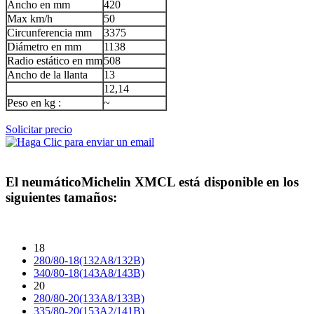
Ancho en mm
420
Max km/h
50
Circunferencia mm
3375
Diámetro en mm
1138
Radio estático en mm
508
Ancho de la llanta
13
12,14
Peso en kg :
~
Solicitar precio
El neumático
Michelin XMCL
está disponible en los
siguientes tamaños:
18
280/80-18(132A8/132B)
340/80-18(143A8/143B)
20
280/80-20(133A8/133B)
335/80-20(153A2/141B)