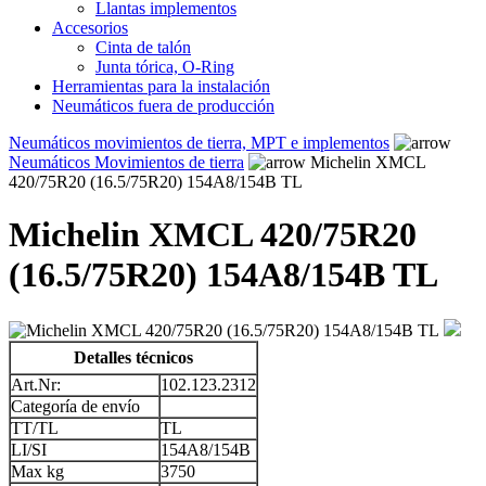
Llantas implementos
Accesorios
Cinta de talón
Junta tórica, O-Ring
Herramientas para la instalación
Neumáticos fuera de producción
Neumáticos movimientos de tierra, MPT e implementos
Neumáticos Movimientos de tierra
Michelin XMCL
420/75R20 (16.5/75R20) 154A8/154B TL
Michelin XMCL 420/75R20
(16.5/75R20) 154A8/154B TL
Detalles técnicos
Art.Nr:
102.123.2312
Categoría de envío
TT/TL
TL
LI/SI
154A8/154B
Max kg
3750