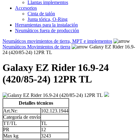
Llantas implementos
Accesorios
Cinta de talón
Junta tórica, O-Ring
Herramientas para la instalación
Neumáticos fuera de producción
Neumáticos movimientos de tierra, MPT e implementos
Neumáticos Movimientos de tierra
Galaxy EZ Rider 16.9-
24 (420/85-24) 12PR TL
Galaxy EZ Rider 16.9-24
(420/85-24) 12PR TL
Detalles técnicos
Art.Nr:
102.123.1944
Categoría de envío
TT/TL
TL
PR
12
Max kg
3243