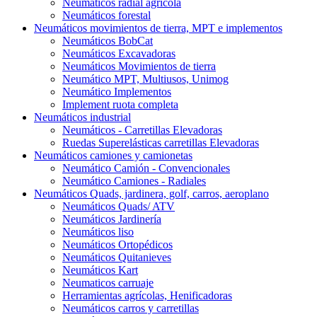
Neumáticos radial agrícola
Neumáticos forestal
Neumáticos movimientos de tierra, MPT e implementos
Neumáticos BobCat
Neumáticos Excavadoras
Neumáticos Movimientos de tierra
Neumático MPT, Multiusos, Unimog
Neumático Implementos
Implement ruota completa
Neumáticos industrial
Neumáticos - Carretillas Elevadoras
Ruedas Superelásticas carretillas Elevadoras
Neumáticos camiones y camionetas
Neumático Camión - Convencionales
Neumático Camiones - Radiales
Neumáticos Quads, jardinera, golf, carros, aeroplano
Neumáticos Quads/ ATV
Neumáticos Jardinería
Neumáticos liso
Neumáticos Ortopédicos
Neumáticos Quitanieves
Neumáticos Kart
Neumaticos carruaje
Herramientas agrícolas, Henificadoras
Neumáticos carros y carretillas