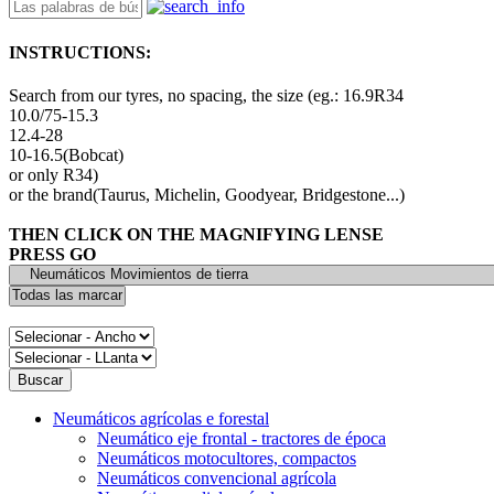
INSTRUCTIONS:
Search from our tyres, no spacing, the size (eg.: 16.9R34
10.0/75-15.3
12.4-28
10-16.5(Bobcat)
or only R34)
or the brand(Taurus, Michelin, Goodyear, Bridgestone...)
THEN CLICK ON THE MAGNIFYING LENSE
PRESS GO
Neumáticos agrícolas e forestal
Neumático eje frontal - tractores de época
Neumáticos motocultores, compactos
Neumáticos convencional agrícola