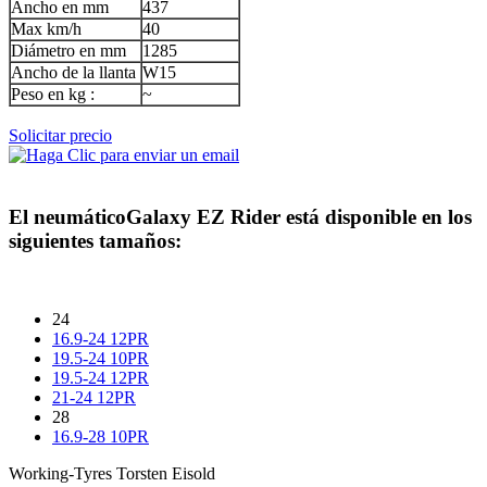
Ancho en mm
437
Max km/h
40
Diámetro en mm
1285
Ancho de la llanta
W15
Peso en kg :
~
Solicitar precio
El neumático
Galaxy EZ Rider
está disponible en los
siguientes tamaños:
24
16.9-24 12PR
19.5-24 10PR
19.5-24 12PR
21-24 12PR
28
16.9-28 10PR
Working-Tyres Torsten Eisold