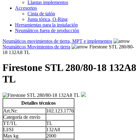
Llantas implementos
Accesorios
Cinta de talón
Junta tórica, O-Ring
Herramientas para la instalación
Neumáticos fuera de producción
Neumáticos movimientos de tierra, MPT e implementos
Neumáticos Movimientos de tierra
Firestone STL 280/80-
18 132A8 TL
Firestone STL 280/80-18 132A8
TL
Detalles técnicos
Art.Nr:
102.123.1776
Categoría de envío
TT/TL
TL
LI/SI
132A8
Max kg
2000