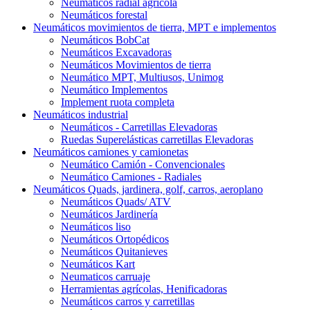
Neumáticos radial agrícola
Neumáticos forestal
Neumáticos movimientos de tierra, MPT e implementos
Neumáticos BobCat
Neumáticos Excavadoras
Neumáticos Movimientos de tierra
Neumático MPT, Multiusos, Unimog
Neumático Implementos
Implement ruota completa
Neumáticos industrial
Neumáticos - Carretillas Elevadoras
Ruedas Superelásticas carretillas Elevadoras
Neumáticos camiones y camionetas
Neumático Camión - Convencionales
Neumático Camiones - Radiales
Neumáticos Quads, jardinera, golf, carros, aeroplano
Neumáticos Quads/ ATV
Neumáticos Jardinería
Neumáticos liso
Neumáticos Ortopédicos
Neumáticos Quitanieves
Neumáticos Kart
Neumaticos carruaje
Herramientas agrícolas, Henificadoras
Neumáticos carros y carretillas