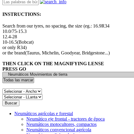
INSTRUCTIONS:
Search from our tyres, no spacing, the size (eg.: 16.9R34
10.0/75-15.3
12.4-28
10-16.5(Bobcat)
or only R34)
or the brand(Taurus, Michelin, Goodyear, Bridgestone...)
THEN CLICK ON THE MAGNIFYING LENSE
PRESS GO
Neumáticos agrícolas e forestal
Neumático eje frontal - tractores de época
Neumáticos motocultores, compactos
Neumáticos convencional agrícola