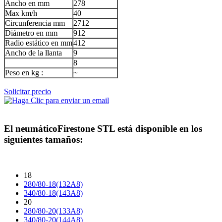
Ancho en mm
278
Max km/h
40
Circunferencia mm
2712
Diámetro en mm
912
Radio estático en mm
412
Ancho de la llanta
9
8
Peso en kg :
~
Solicitar precio
El neumático
Firestone STL
está disponible en los
siguientes tamaños:
18
280/80-18(132A8)
340/80-18(143A8)
20
280/80-20(133A8)
340/80-20(144A8)