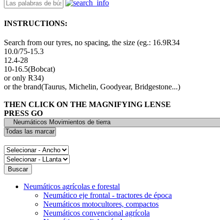
INSTRUCTIONS:
Search from our tyres, no spacing, the size (eg.: 16.9R34
10.0/75-15.3
12.4-28
10-16.5(Bobcat)
or only R34)
or the brand(Taurus, Michelin, Goodyear, Bridgestone...)
THEN CLICK ON THE MAGNIFYING LENSE
PRESS GO
Neumáticos agrícolas e forestal
Neumático eje frontal - tractores de época
Neumáticos motocultores, compactos
Neumáticos convencional agrícola