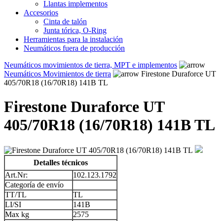
Llantas implementos
Accesorios
Cinta de talón
Junta tórica, O-Ring
Herramientas para la instalación
Neumáticos fuera de producción
Neumáticos movimientos de tierra, MPT e implementos
Neumáticos Movimientos de tierra
Firestone Duraforce UT
405/70R18 (16/70R18) 141B TL
Firestone Duraforce UT
405/70R18 (16/70R18) 141B TL
Detalles técnicos
Art.Nr:
102.123.1792
Categoría de envío
TT/TL
TL
LI/SI
141B
Max kg
2575