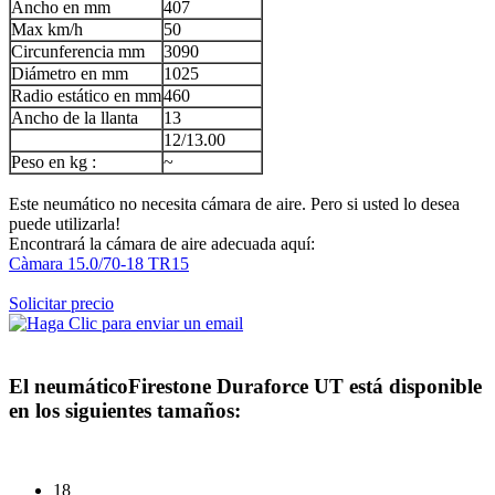
Ancho en mm
407
Max km/h
50
Circunferencia mm
3090
Diámetro en mm
1025
Radio estático en mm
460
Ancho de la llanta
13
12/13.00
Peso en kg :
~
Este neumático no necesita cámara de aire. Pero si usted lo desea
puede utilizarla!
Encontrará la cámara de aire adecuada aquí:
Càmara 15.0/70-18 TR15
Solicitar precio
El neumático
Firestone Duraforce UT
está disponible
en los siguientes tamaños:
18