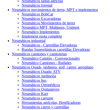
Neumáticos radial agrícola
Neumáticos forestal
Neumáticos movimientos de tierra, MPT e implementos
Neumáticos BobCat
Neumáticos Excavadoras
Neumáticos Movimientos de tierra
Neumático MPT, Multiusos, Unimog
Neumático Implementos
Implement ruota completa
Neumáticos industrial
Neumáticos - Carretillas Elevadoras
Ruedas Superelásticas carretillas Elevadoras
Neumáticos camiones y camionetas
Neumático Camión - Convencionales
Neumático Camiones - Radiales
Neumáticos Quads, jardinera, golf, carros, aeroplano
Neumáticos Quads/ ATV
Neumáticos Jardinería
Neumáticos liso
Neumáticos Ortopédicos
Neumáticos Quitanieves
Neumáticos Kart
Neumaticos carruaje
Herramientas agrícolas, Henificadoras
Neumáticos carros y carretillas