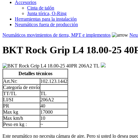
Accesorios
Cinta de talón
Junta tórica, O-Ring
Herramientas para la instalación
Neumáticos fuera de producción
Neumáticos movimientos de tierra, MPT e implementos
Neum
BKT Rock Grip L4 18.00-25 4
Detalles técnicos
Art.Nr:
102.123.1442
Categoría de envío
TT/TL
TL
LI/SI
206A2
PR
40
Max kg
17000
Max km/h
10
Peso en kg :
~
Este neumático no necesita cámara de aire. Pero si usted lo desea puede