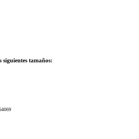
s siguientes tamaños:
264069