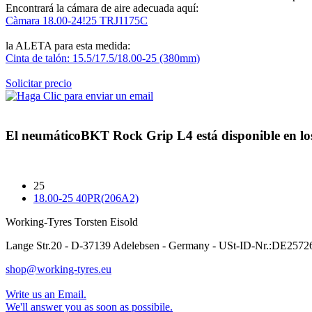
Encontrará la cámara de aire adecuada aquí:
Càmara 18.00-24!25 TRJ1175C
la ALETA para esta medida:
Cinta de talón: 15.5/17.5/18.00-25 (380mm)
Solicitar precio
El neumático
BKT Rock Grip L4
está disponible en lo
25
18.00-25 40PR(206A2)
Working-Tyres Torsten Eisold
Lange Str.20 - D-37139 Adelebsen - Germany - USt-ID-Nr.:DE257
shop@working-tyres.eu
Write us an Email.
We'll answer you as soon as possibile.