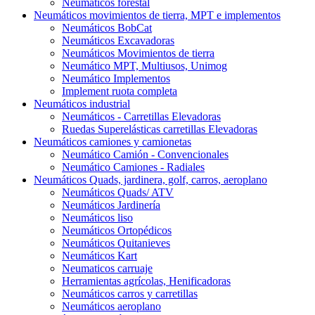
Neumáticos forestal
Neumáticos movimientos de tierra, MPT e implementos
Neumáticos BobCat
Neumáticos Excavadoras
Neumáticos Movimientos de tierra
Neumático MPT, Multiusos, Unimog
Neumático Implementos
Implement ruota completa
Neumáticos industrial
Neumáticos - Carretillas Elevadoras
Ruedas Superelásticas carretillas Elevadoras
Neumáticos camiones y camionetas
Neumático Camión - Convencionales
Neumático Camiones - Radiales
Neumáticos Quads, jardinera, golf, carros, aeroplano
Neumáticos Quads/ ATV
Neumáticos Jardinería
Neumáticos liso
Neumáticos Ortopédicos
Neumáticos Quitanieves
Neumáticos Kart
Neumaticos carruaje
Herramientas agrícolas, Henificadoras
Neumáticos carros y carretillas
Neumáticos aeroplano