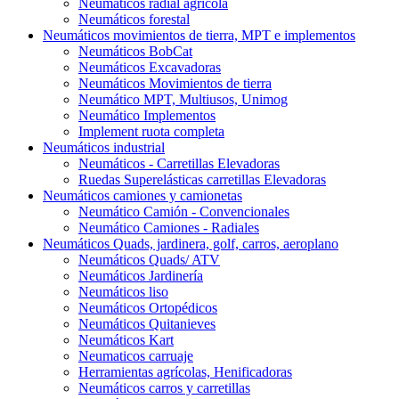
Neumáticos radial agrícola
Neumáticos forestal
Neumáticos movimientos de tierra, MPT e implementos
Neumáticos BobCat
Neumáticos Excavadoras
Neumáticos Movimientos de tierra
Neumático MPT, Multiusos, Unimog
Neumático Implementos
Implement ruota completa
Neumáticos industrial
Neumáticos - Carretillas Elevadoras
Ruedas Superelásticas carretillas Elevadoras
Neumáticos camiones y camionetas
Neumático Camión - Convencionales
Neumático Camiones - Radiales
Neumáticos Quads, jardinera, golf, carros, aeroplano
Neumáticos Quads/ ATV
Neumáticos Jardinería
Neumáticos liso
Neumáticos Ortopédicos
Neumáticos Quitanieves
Neumáticos Kart
Neumaticos carruaje
Herramientas agrícolas, Henificadoras
Neumáticos carros y carretillas