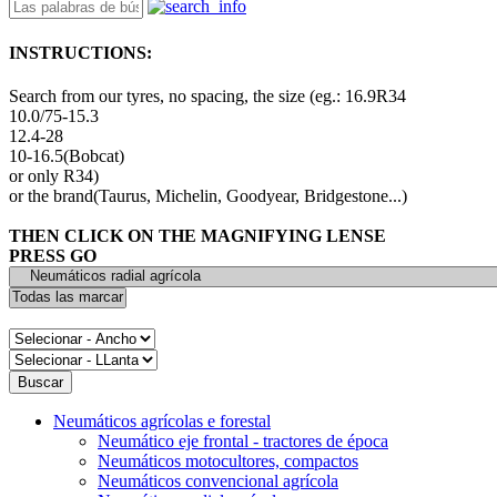
INSTRUCTIONS:
Search from our tyres, no spacing, the size (eg.: 16.9R34
10.0/75-15.3
12.4-28
10-16.5(Bobcat)
or only R34)
or the brand(Taurus, Michelin, Goodyear, Bridgestone...)
THEN CLICK ON THE MAGNIFYING LENSE
PRESS GO
Neumáticos agrícolas e forestal
Neumático eje frontal - tractores de época
Neumáticos motocultores, compactos
Neumáticos convencional agrícola