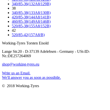
340/85-36(132A8/129B)
38
340/85-38(133A8/130B)
420/85-38(144A8/141B)
460/85-38(149A8/146B)
520/85-38(155A8/152B)
42
520/85-42(157A8/B)
Working-Tyres Torsten Eisold
Lange Str.20 - D-37139 Adelebsen - Germany - USt-ID-
Nr.:DE257264069
shop@working-tyres.eu
Write us an Email.
We'll answer you as soon as possibile.
© 2018 Working-Tyres