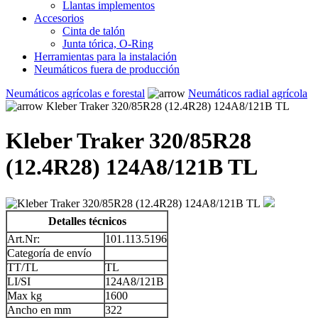
Llantas implementos
Accesorios
Cinta de talón
Junta tórica, O-Ring
Herramientas para la instalación
Neumáticos fuera de producción
Neumáticos agrícolas e forestal
Neumáticos radial agrícola
Kleber Traker 320/85R28 (12.4R28) 124A8/121B TL
Kleber Traker 320/85R28
(12.4R28) 124A8/121B TL
Detalles técnicos
Art.Nr:
101.113.5196
Categoría de envío
TT/TL
TL
LI/SI
124A8/121B
Max kg
1600
Ancho en mm
322