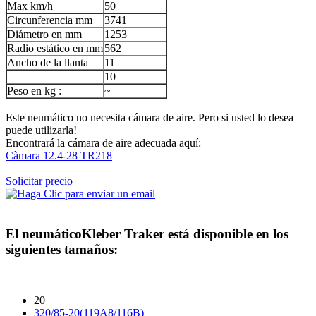
Max km/h
50
Circunferencia mm
3741
Diámetro en mm
1253
Radio estático en mm
562
Ancho de la llanta
11
10
Peso en kg :
~
Este neumático no necesita cámara de aire. Pero si usted lo desea
puede utilizarla!
Encontrará la cámara de aire adecuada aquí:
Càmara 12.4-28 TR218
Solicitar precio
El neumático
Kleber Traker
está disponible en los
siguientes tamaños:
20
320/85-20(119A8/116B)