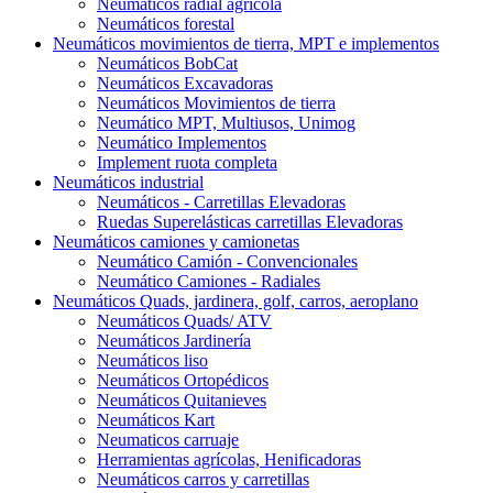
Neumáticos radial agrícola
Neumáticos forestal
Neumáticos movimientos de tierra, MPT e implementos
Neumáticos BobCat
Neumáticos Excavadoras
Neumáticos Movimientos de tierra
Neumático MPT, Multiusos, Unimog
Neumático Implementos
Implement ruota completa
Neumáticos industrial
Neumáticos - Carretillas Elevadoras
Ruedas Superelásticas carretillas Elevadoras
Neumáticos camiones y camionetas
Neumático Camión - Convencionales
Neumático Camiones - Radiales
Neumáticos Quads, jardinera, golf, carros, aeroplano
Neumáticos Quads/ ATV
Neumáticos Jardinería
Neumáticos liso
Neumáticos Ortopédicos
Neumáticos Quitanieves
Neumáticos Kart
Neumaticos carruaje
Herramientas agrícolas, Henificadoras
Neumáticos carros y carretillas