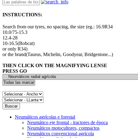
INSTRUCTIONS:
Search from our tyres, no spacing, the size (eg.: 16.9R34
10.0/75-15.3
12.4-28
10-16.5(Bobcat)
or only R34)
or the brand(Taurus, Michelin, Goodyear, Bridgestone...)
THEN CLICK ON THE MAGNIFYING LENSE
PRESS GO
Neumáticos agrícolas e forestal
Neumático eje frontal - tractores de época
Neumáticos motocultores, compactos
Neumáticos convencional agrícola