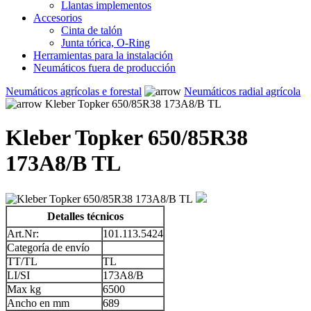
Llantas implementos
Accesorios
Cinta de talón
Junta tórica, O-Ring
Herramientas para la instalación
Neumáticos fuera de producción
Neumáticos agrícolas e forestal
Neumáticos radial agrícola
Kleber Topker 650/85R38 173A8/B TL
Kleber Topker 650/85R38
173A8/B TL
Detalles técnicos
Art.Nr:
101.113.5424
Categoría de envío
TT/TL
TL
LI/SI
173A8/B
Max kg
6500
Ancho en mm
689