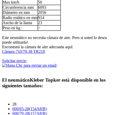
Max km/h
50
Circunferencia mm
6093
Diámetro en mm
2056
Radio estático en mm
914
Ancho de la llanta
23
Peso en kg :
~
Este neumático no necesita cámara de aire. Pero si usted lo desea
puede utilizarla!
Encontrará la cámara de aire adecuada aquí:
Càmara 710/70-38 TR218
Solicitar precio
El neumático
Kleber Topker
está disponible en los
siguientes tamaños:
28
600/65-28(154A8/B)
600/70-28(157A8/B)