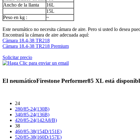
Ancho de la llanta
16L
15L
Peso en kg :
~
Este neumático no necesita cámara de aire. Pero si usted lo desea puede
Encontrará la cámara de aire adecuada aquí:
Càmara 18.4-38 TR218
Càmara 18.4-38 TR218 Premium
Solicitar precio
El neumático
Firestone Performer85 XL
está disponibl
24
280/85-24(130B)
340/85-24(136B)
420/85-24(142A8/B)
38
460/85-38(154D/151E)
520/85-38(160D/157E)