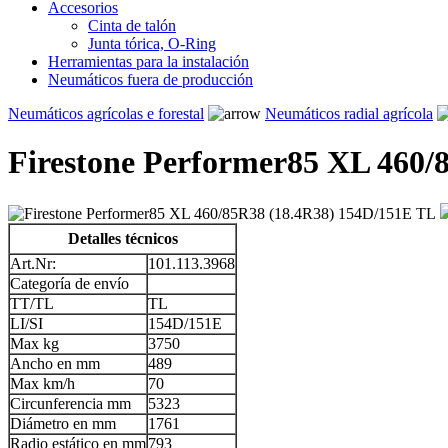
Accesorios
Cinta de talón
Junta tórica, O-Ring
Herramientas para la instalación
Neumáticos fuera de producción
Neumáticos agrícolas e forestal
Neumáticos radial agrícola
Firestone Performer85 XL 460/
Detalles técnicos
Art.Nr:
101.113.3968
Categoría de envío
TT/TL
TL
LI/SI
154D/151E
Max kg
3750
Ancho en mm
489
Max km/h
70
Circunferencia mm
5323
Diámetro en mm
1761
Radio estático en mm
793