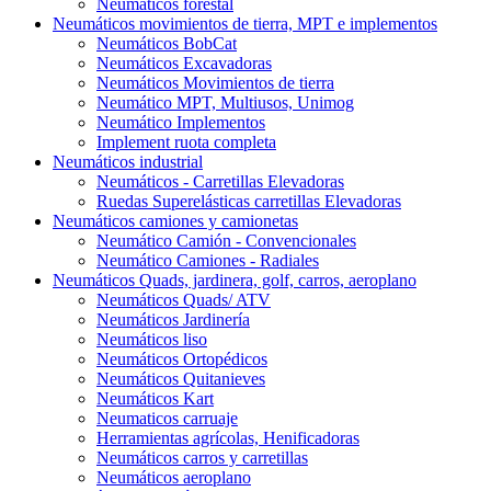
Neumáticos forestal
Neumáticos movimientos de tierra, MPT e implementos
Neumáticos BobCat
Neumáticos Excavadoras
Neumáticos Movimientos de tierra
Neumático MPT, Multiusos, Unimog
Neumático Implementos
Implement ruota completa
Neumáticos industrial
Neumáticos - Carretillas Elevadoras
Ruedas Superelásticas carretillas Elevadoras
Neumáticos camiones y camionetas
Neumático Camión - Convencionales
Neumático Camiones - Radiales
Neumáticos Quads, jardinera, golf, carros, aeroplano
Neumáticos Quads/ ATV
Neumáticos Jardinería
Neumáticos liso
Neumáticos Ortopédicos
Neumáticos Quitanieves
Neumáticos Kart
Neumaticos carruaje
Herramientas agrícolas, Henificadoras
Neumáticos carros y carretillas
Neumáticos aeroplano