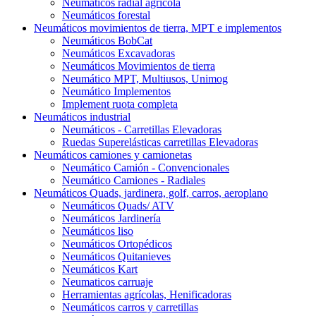
Neumáticos radial agrícola
Neumáticos forestal
Neumáticos movimientos de tierra, MPT e implementos
Neumáticos BobCat
Neumáticos Excavadoras
Neumáticos Movimientos de tierra
Neumático MPT, Multiusos, Unimog
Neumático Implementos
Implement ruota completa
Neumáticos industrial
Neumáticos - Carretillas Elevadoras
Ruedas Superelásticas carretillas Elevadoras
Neumáticos camiones y camionetas
Neumático Camión - Convencionales
Neumático Camiones - Radiales
Neumáticos Quads, jardinera, golf, carros, aeroplano
Neumáticos Quads/ ATV
Neumáticos Jardinería
Neumáticos liso
Neumáticos Ortopédicos
Neumáticos Quitanieves
Neumáticos Kart
Neumaticos carruaje
Herramientas agrícolas, Henificadoras
Neumáticos carros y carretillas