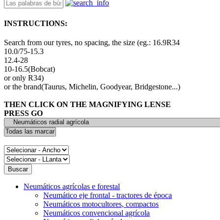
INSTRUCTIONS:
Search from our tyres, no spacing, the size (eg.: 16.9R34
10.0/75-15.3
12.4-28
10-16.5(Bobcat)
or only R34)
or the brand(Taurus, Michelin, Goodyear, Bridgestone...)
THEN CLICK ON THE MAGNIFYING LENSE
PRESS GO
Neumáticos agrícolas e forestal
Neumático eje frontal - tractores de época
Neumáticos motocultores, compactos
Neumáticos convencional agrícola