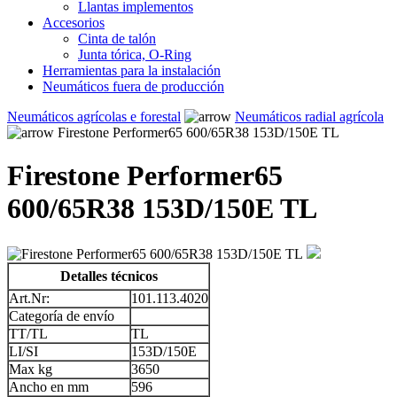
Llantas implementos
Accesorios
Cinta de talón
Junta tórica, O-Ring
Herramientas para la instalación
Neumáticos fuera de producción
Neumáticos agrícolas e forestal
Neumáticos radial agrícola
Firestone Performer65 600/65R38 153D/150E TL
Firestone Performer65
600/65R38 153D/150E TL
Detalles técnicos
Art.Nr:
101.113.4020
Categoría de envío
TT/TL
TL
LI/SI
153D/150E
Max kg
3650
Ancho en mm
596