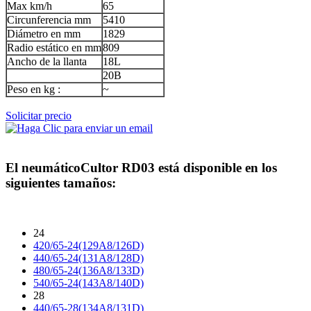
Max km/h
65
Circunferencia mm
5410
Diámetro en mm
1829
Radio estático en mm
809
Ancho de la llanta
18L
20B
Peso en kg :
~
Solicitar precio
El neumático
Cultor RD03
está disponible en los
siguientes tamaños:
24
420/65-24(129A8/126D)
440/65-24(131A8/128D)
480/65-24(136A8/133D)
540/65-24(143A8/140D)
28
440/65-28(134A8/131D)