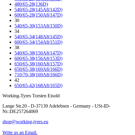
480/65-28(136D)
540/65-28(145A8/142D)
600/65-28(150A8/147D)
30
540/65-30(153A8/150D)
34
540/65-34(148A8/145D)
600/65-34(154A8/151D)
38
540/65-38(150A8/147D)
600/65-38(156A8/153D)
650/65-38(160A8/157D)
650/65-38(169A8/166D)
710/70-38(169A8/166D)
42
650/65-42(168A8/165D)
Working-Tyres Torsten Eisold
Lange Str.20 - D-37139 Adelebsen - Germany - USt-ID-
Nr.:DE257264069
shop@working-tyres.eu
Write us an Email.