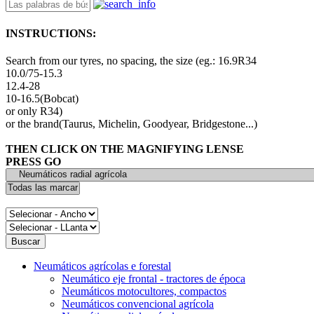
INSTRUCTIONS:
Search from our tyres, no spacing, the size (eg.: 16.9R34
10.0/75-15.3
12.4-28
10-16.5(Bobcat)
or only R34)
or the brand(Taurus, Michelin, Goodyear, Bridgestone...)
THEN CLICK ON THE MAGNIFYING LENSE
PRESS GO
Neumáticos agrícolas e forestal
Neumático eje frontal - tractores de época
Neumáticos motocultores, compactos
Neumáticos convencional agrícola