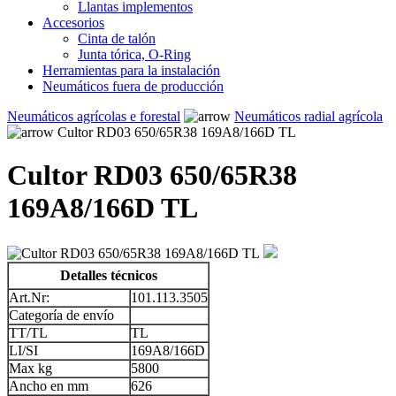
Llantas implementos
Accesorios
Cinta de talón
Junta tórica, O-Ring
Herramientas para la instalación
Neumáticos fuera de producción
Neumáticos agrícolas e forestal
Neumáticos radial agrícola
Cultor RD03 650/65R38 169A8/166D TL
Cultor RD03 650/65R38
169A8/166D TL
Detalles técnicos
Art.Nr:
101.113.3505
Categoría de envío
TT/TL
TL
LI/SI
169A8/166D
Max kg
5800
Ancho en mm
626