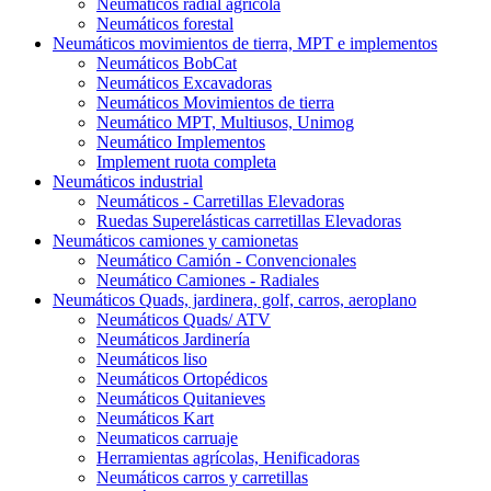
Neumáticos radial agrícola
Neumáticos forestal
Neumáticos movimientos de tierra, MPT e implementos
Neumáticos BobCat
Neumáticos Excavadoras
Neumáticos Movimientos de tierra
Neumático MPT, Multiusos, Unimog
Neumático Implementos
Implement ruota completa
Neumáticos industrial
Neumáticos - Carretillas Elevadoras
Ruedas Superelásticas carretillas Elevadoras
Neumáticos camiones y camionetas
Neumático Camión - Convencionales
Neumático Camiones - Radiales
Neumáticos Quads, jardinera, golf, carros, aeroplano
Neumáticos Quads/ ATV
Neumáticos Jardinería
Neumáticos liso
Neumáticos Ortopédicos
Neumáticos Quitanieves
Neumáticos Kart
Neumaticos carruaje
Herramientas agrícolas, Henificadoras
Neumáticos carros y carretillas