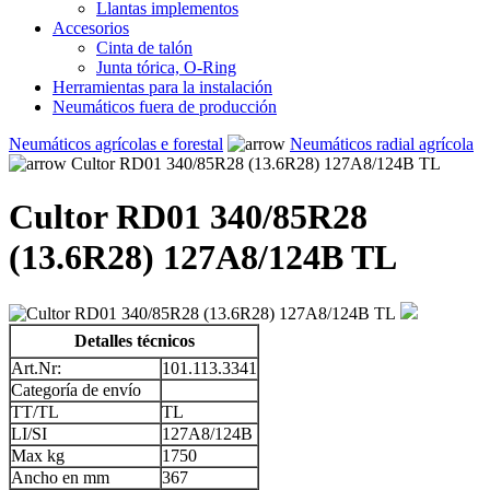
Llantas implementos
Accesorios
Cinta de talón
Junta tórica, O-Ring
Herramientas para la instalación
Neumáticos fuera de producción
Neumáticos agrícolas e forestal
Neumáticos radial agrícola
Cultor RD01 340/85R28 (13.6R28) 127A8/124B TL
Cultor RD01 340/85R28
(13.6R28) 127A8/124B TL
Detalles técnicos
Art.Nr:
101.113.3341
Categoría de envío
TT/TL
TL
LI/SI
127A8/124B
Max kg
1750
Ancho en mm
367