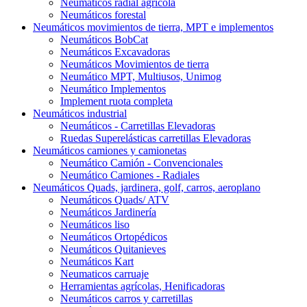
Neumáticos radial agrícola
Neumáticos forestal
Neumáticos movimientos de tierra, MPT e implementos
Neumáticos BobCat
Neumáticos Excavadoras
Neumáticos Movimientos de tierra
Neumático MPT, Multiusos, Unimog
Neumático Implementos
Implement ruota completa
Neumáticos industrial
Neumáticos - Carretillas Elevadoras
Ruedas Superelásticas carretillas Elevadoras
Neumáticos camiones y camionetas
Neumático Camión - Convencionales
Neumático Camiones - Radiales
Neumáticos Quads, jardinera, golf, carros, aeroplano
Neumáticos Quads/ ATV
Neumáticos Jardinería
Neumáticos liso
Neumáticos Ortopédicos
Neumáticos Quitanieves
Neumáticos Kart
Neumaticos carruaje
Herramientas agrícolas, Henificadoras
Neumáticos carros y carretillas