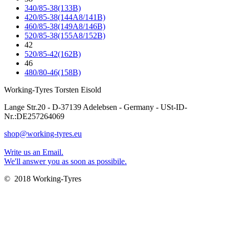
340/85-38(133B)
420/85-38(144A8/141B)
460/85-38(149A8/146B)
520/85-38(155A8/152B)
42
520/85-42(162B)
46
480/80-46(158B)
Working-Tyres Torsten Eisold
Lange Str.20 - D-37139 Adelebsen - Germany - USt-ID-
Nr.:DE257264069
shop@working-tyres.eu
Write us an Email.
We'll answer you as soon as possibile.
© 2018 Working-Tyres