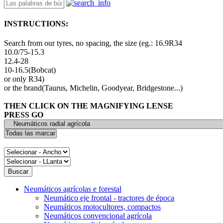
INSTRUCTIONS:
Search from our tyres, no spacing, the size (eg.: 16.9R34
10.0/75-15.3
12.4-28
10-16.5(Bobcat)
or only R34)
or the brand(Taurus, Michelin, Goodyear, Bridgestone...)
THEN CLICK ON THE MAGNIFYING LENSE
PRESS GO
Neumáticos agrícolas e forestal
Neumático eje frontal - tractores de época
Neumáticos motocultores, compactos
Neumáticos convencional agrícola