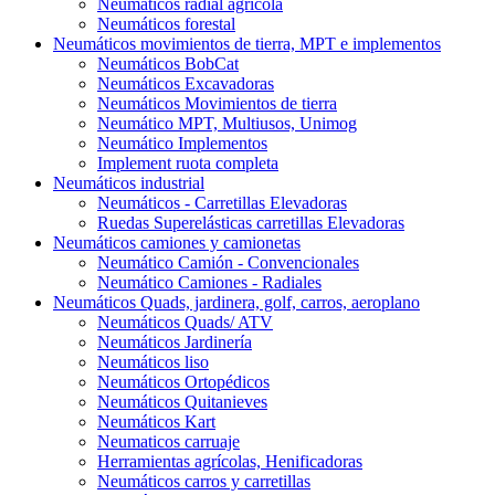
Neumáticos radial agrícola
Neumáticos forestal
Neumáticos movimientos de tierra, MPT e implementos
Neumáticos BobCat
Neumáticos Excavadoras
Neumáticos Movimientos de tierra
Neumático MPT, Multiusos, Unimog
Neumático Implementos
Implement ruota completa
Neumáticos industrial
Neumáticos - Carretillas Elevadoras
Ruedas Superelásticas carretillas Elevadoras
Neumáticos camiones y camionetas
Neumático Camión - Convencionales
Neumático Camiones - Radiales
Neumáticos Quads, jardinera, golf, carros, aeroplano
Neumáticos Quads/ ATV
Neumáticos Jardinería
Neumáticos liso
Neumáticos Ortopédicos
Neumáticos Quitanieves
Neumáticos Kart
Neumaticos carruaje
Herramientas agrícolas, Henificadoras
Neumáticos carros y carretillas