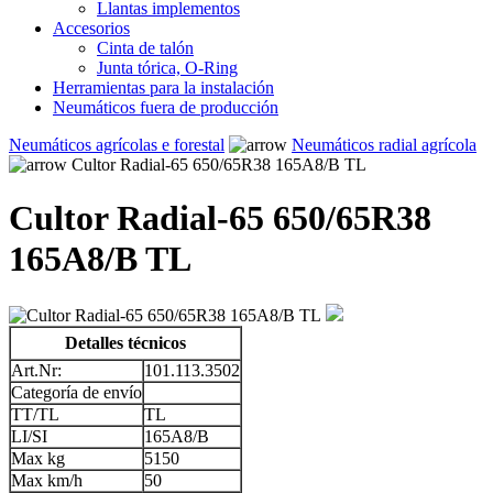
Llantas implementos
Accesorios
Cinta de talón
Junta tórica, O-Ring
Herramientas para la instalación
Neumáticos fuera de producción
Neumáticos agrícolas e forestal
Neumáticos radial agrícola
Cultor Radial-65 650/65R38 165A8/B TL
Cultor Radial-65 650/65R38
165A8/B TL
Detalles técnicos
Art.Nr:
101.113.3502
Categoría de envío
TT/TL
TL
LI/SI
165A8/B
Max kg
5150
Max km/h
50