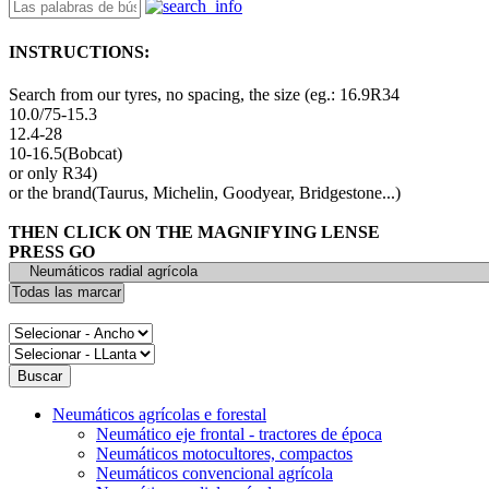
INSTRUCTIONS:
Search from our tyres, no spacing, the size (eg.: 16.9R34
10.0/75-15.3
12.4-28
10-16.5(Bobcat)
or only R34)
or the brand(Taurus, Michelin, Goodyear, Bridgestone...)
THEN CLICK ON THE MAGNIFYING LENSE
PRESS GO
Neumáticos agrícolas e forestal
Neumático eje frontal - tractores de época
Neumáticos motocultores, compactos
Neumáticos convencional agrícola