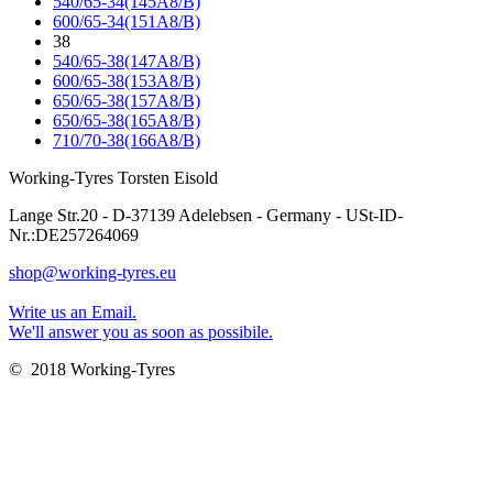
540/65-34(145A8/B)
600/65-34(151A8/B)
38
540/65-38(147A8/B)
600/65-38(153A8/B)
650/65-38(157A8/B)
650/65-38(165A8/B)
710/70-38(166A8/B)
Working-Tyres Torsten Eisold
Lange Str.20 - D-37139 Adelebsen - Germany - USt-ID-
Nr.:DE257264069
shop@working-tyres.eu
Write us an Email.
We'll answer you as soon as possibile.
© 2018 Working-Tyres