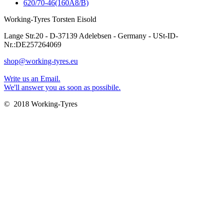
620/70-46(160A8/B)
Working-Tyres Torsten Eisold
Lange Str.20 - D-37139 Adelebsen - Germany - USt-ID-
Nr.:DE257264069
shop@working-tyres.eu
Write us an Email.
We'll answer you as soon as possibile.
© 2018 Working-Tyres