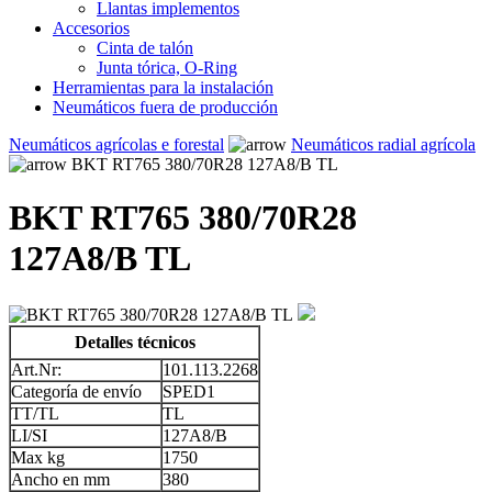
Llantas implementos
Accesorios
Cinta de talón
Junta tórica, O-Ring
Herramientas para la instalación
Neumáticos fuera de producción
Neumáticos agrícolas e forestal
Neumáticos radial agrícola
BKT RT765 380/70R28 127A8/B TL
BKT RT765 380/70R28
127A8/B TL
Detalles técnicos
Art.Nr:
101.113.2268
Categoría de envío
SPED1
TT/TL
TL
LI/SI
127A8/B
Max kg
1750
Ancho en mm
380