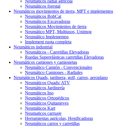
Neumáticos radial agrícola
Neumáticos forestal
Neumáticos movimientos de tierra, MPT e implementos
Neumáticos BobCat
Neumáticos Excavadoras
Neumáticos Movimientos de tierra
Neumático MPT, Multiusos, Unimog
Neumático Implementos
Implement ruota completa
Neumáticos industrial
Neumáticos - Carretillas Elevadoras
Ruedas Superelásticas carretillas Elevadoras
Neumáticos camiones y camionetas
Neumático Camión - Convencionales
Neumático Camiones - Radiales
Neumáticos Quads, jardinera, golf, carros, aeroplano
Neumáticos Quads/ ATV
Neumáticos Jardinería
Neumáticos liso
Neumáticos Ortopédicos
Neumáticos Quitanieves
Neumáticos Kart
Neumaticos carruaje
Herramientas agrícolas, Henificadoras
Neumáticos carros y carretillas