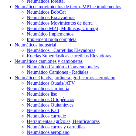
Neumáticos forestal
Neumáticos movimientos de tierra, MPT e implementos
Neumáticos BobCat
Neumáticos Excavadoras
Neumáticos Movimientos de tierra
Neumático MPT, Multiusos, Unimog
Neumático Implementos
Implement ruota completa
Neumáticos industrial
Neumáticos - Carretillas Elevadoras
Ruedas Superelásticas carretillas Elevadoras
Neumáticos camiones y camionetas
Neumático Camión - Convencionales
Neumático Camiones - Radiales
Neumáticos Quads, jardinera, golf, carros, aeroplano
Neumáticos Quads/ ATV
Neumáticos Jardinería
Neumáticos liso
Neumáticos Ortopédicos
Neumáticos Quitanieves
Neumáticos Kart
Neumaticos carruaje
Herramientas agrícolas, Henificadoras
Neumáticos carros y carretillas
Neumáticos aeroplano