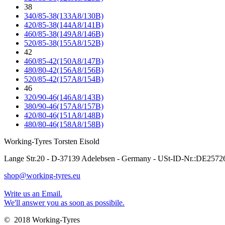
38
340/85-38(133A8/130B)
420/85-38(144A8/141B)
460/85-38(149A8/146B)
520/85-38(155A8/152B)
42
460/85-42(150A8/147B)
480/80-42(156A8/156B)
520/85-42(157A8/154B)
46
320/90-46(146A8/143B)
380/90-46(157A8/157B)
420/80-46(151A8/148B)
480/80-46(158A8/158B)
Working-Tyres Torsten Eisold
Lange Str.20 - D-37139 Adelebsen - Germany - USt-ID-Nr.:DE257
shop@working-tyres.eu
Write us an Email.
We'll answer you as soon as possibile.
© 2018 Working-Tyres