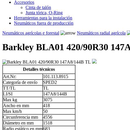
Accesorios
Cinta de talón
Junta tórica, O-Ring
Herramientas para la instalación
Neumáticos fuera de producción
Neumáticos agrícolas e forestal
Neumáticos radial agrícola
Barkley BLA01 420/90R30 147
Detalles técnicos
Art.Nr:
101.113.8915
Categoría de envío
SPED2
TT/TL
TL
LI/SI
147A8/144B
Max kg
3075
Ancho en mm
418
Max km/h
50
Circunferencia mm
4556
Diámetro en mm
1518
Radio estático en mm
683