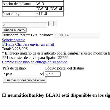
Ancho de la llanta
W13
DW13L,DW14L
Peso en kg :
~111.6
Transporte incl.**
IVA Incluído*
Solicitar precio
Total:
3.226,00€
* El precio unitario de este artículo podría cambiar si usted modifica l
** Los costes de envío para
Spain - 22***
Cambie el destino de entrega de su pedido
País de destino
Código postal del destino
El neumático
Barkley BLA01
está disponible en los s