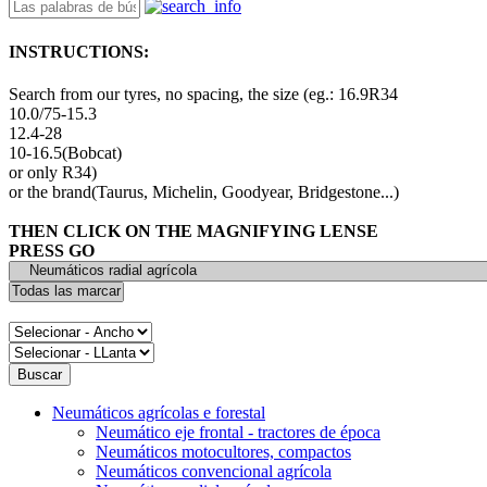
INSTRUCTIONS:
Search from our tyres, no spacing, the size (eg.: 16.9R34
10.0/75-15.3
12.4-28
10-16.5(Bobcat)
or only R34)
or the brand(Taurus, Michelin, Goodyear, Bridgestone...)
THEN CLICK ON THE MAGNIFYING LENSE
PRESS GO
Neumáticos agrícolas e forestal
Neumático eje frontal - tractores de época
Neumáticos motocultores, compactos
Neumáticos convencional agrícola