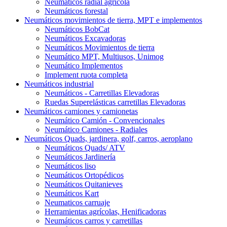
Neumáticos radial agrícola
Neumáticos forestal
Neumáticos movimientos de tierra, MPT e implementos
Neumáticos BobCat
Neumáticos Excavadoras
Neumáticos Movimientos de tierra
Neumático MPT, Multiusos, Unimog
Neumático Implementos
Implement ruota completa
Neumáticos industrial
Neumáticos - Carretillas Elevadoras
Ruedas Superelásticas carretillas Elevadoras
Neumáticos camiones y camionetas
Neumático Camión - Convencionales
Neumático Camiones - Radiales
Neumáticos Quads, jardinera, golf, carros, aeroplano
Neumáticos Quads/ ATV
Neumáticos Jardinería
Neumáticos liso
Neumáticos Ortopédicos
Neumáticos Quitanieves
Neumáticos Kart
Neumaticos carruaje
Herramientas agrícolas, Henificadoras
Neumáticos carros y carretillas