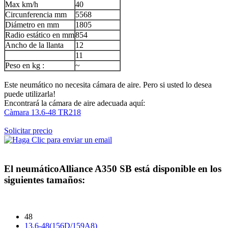
Max km/h
40
Circunferencia mm
5568
Diámetro en mm
1805
Radio estático en mm
854
Ancho de la llanta
12
11
Peso en kg :
~
Este neumático no necesita cámara de aire. Pero si usted lo desea
puede utilizarla!
Encontrará la cámara de aire adecuada aquí:
Càmara 13.6-48 TR218
Solicitar precio
El neumático
Alliance A350 SB
está disponible en los
siguientes tamaños:
48
13.6-48(156D/159A8)