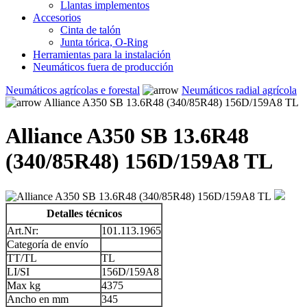
Llantas implementos
Accesorios
Cinta de talón
Junta tórica, O-Ring
Herramientas para la instalación
Neumáticos fuera de producción
Neumáticos agrícolas e forestal
Neumáticos radial agrícola
Alliance A350 SB 13.6R48 (340/85R48) 156D/159A8 TL
Alliance A350 SB 13.6R48
(340/85R48) 156D/159A8 TL
Detalles técnicos
Art.Nr:
101.113.1965
Categoría de envío
TT/TL
TL
LI/SI
156D/159A8
Max kg
4375
Ancho en mm
345