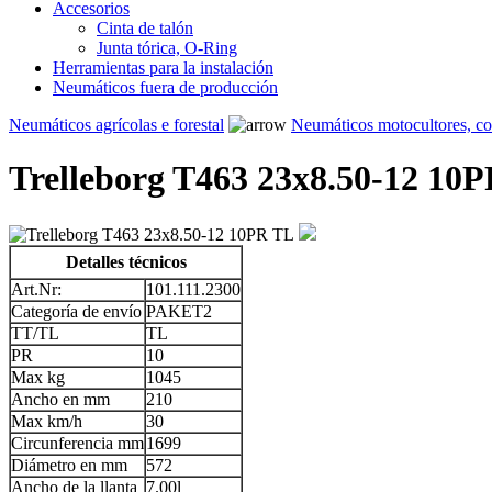
Accesorios
Cinta de talón
Junta tórica, O-Ring
Herramientas para la instalación
Neumáticos fuera de producción
Neumáticos agrícolas e forestal
Neumáticos motocultores, c
Trelleborg T463 23x8.50-12 10
Detalles técnicos
Art.Nr:
101.111.2300
Categoría de envío
PAKET2
TT/TL
TL
PR
10
Max kg
1045
Ancho en mm
210
Max km/h
30
Circunferencia mm
1699
Diámetro en mm
572
Ancho de la llanta
7.00l