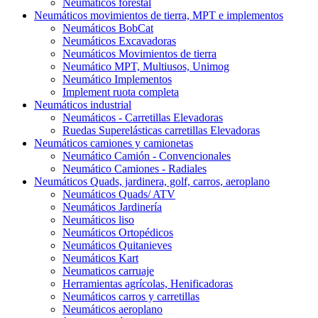
Neumáticos forestal
Neumáticos movimientos de tierra, MPT e implementos
Neumáticos BobCat
Neumáticos Excavadoras
Neumáticos Movimientos de tierra
Neumático MPT, Multiusos, Unimog
Neumático Implementos
Implement ruota completa
Neumáticos industrial
Neumáticos - Carretillas Elevadoras
Ruedas Superelásticas carretillas Elevadoras
Neumáticos camiones y camionetas
Neumático Camión - Convencionales
Neumático Camiones - Radiales
Neumáticos Quads, jardinera, golf, carros, aeroplano
Neumáticos Quads/ ATV
Neumáticos Jardinería
Neumáticos liso
Neumáticos Ortopédicos
Neumáticos Quitanieves
Neumáticos Kart
Neumaticos carruaje
Herramientas agrícolas, Henificadoras
Neumáticos carros y carretillas
Neumáticos aeroplano