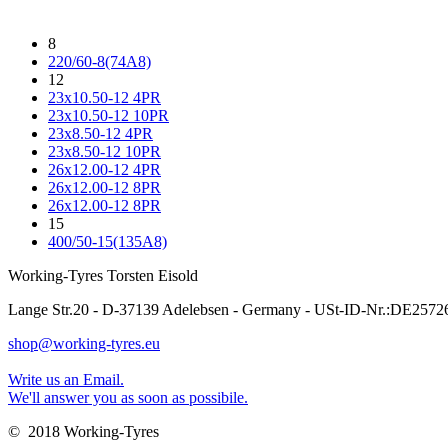
8
220/60-8(74A8)
12
23x10.50-12 4PR
23x10.50-12 10PR
23x8.50-12 4PR
23x8.50-12 10PR
26x12.00-12 4PR
26x12.00-12 8PR
26x12.00-12 8PR
15
400/50-15(135A8)
Working-Tyres Torsten Eisold
Lange Str.20 - D-37139 Adelebsen - Germany - USt-ID-Nr.:DE257
shop@working-tyres.eu
Write us an Email.
We'll answer you as soon as possibile.
© 2018 Working-Tyres