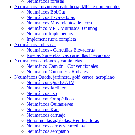
Neumáticos forestal
Neumáticos movimientos de tierra, MPT e implementos
Neumáticos BobCat
Neumáticos Excavadoras
Neumáticos Movimientos de tierra
Neumático MPT, Multiusos, Unimog
Neumático Implementos
Implement ruota completa
Neumáticos industrial
Neumáticos - Carretillas Elevadoras
Ruedas Superelásticas carretillas Elevadoras
Neumáticos camiones y camionetas
Neumático Camión - Convencionales
Neumático Camiones - Radiales
Neumáticos Quads, jardinera, golf, carros, aeroplano
Neumáticos Quads/ ATV
Neumáticos Jardinería
Neumáticos liso
Neumáticos Ortopédicos
Neumáticos Quitanieves
Neumáticos Kart
Neumaticos carruaje
Herramientas agrícolas, Henificadoras
Neumáticos carros y carretillas
Neumáticos aeroplano