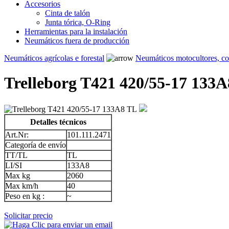
Accesorios
Cinta de talón
Junta tórica, O-Ring
Herramientas para la instalación
Neumáticos fuera de producción
Neumáticos agrícolas e forestal
Neumáticos motocultores, c
Trelleborg T421 420/55-17 133
Detalles técnicos
Art.Nr:
101.111.2471
Categoría de envío
TT/TL
TL
LI/SI
133A8
Max kg
2060
Max km/h
40
Peso en kg :
~
Solicitar precio