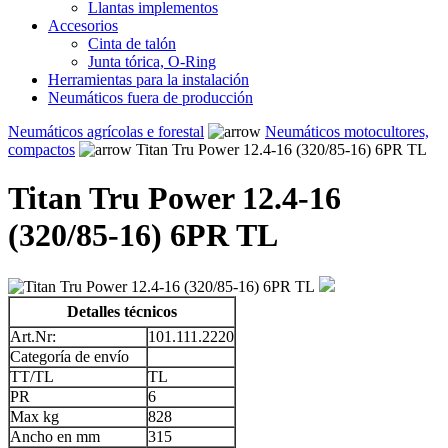
Llantas implementos
Accesorios
Cinta de talón
Junta tórica, O-Ring
Herramientas para la instalación
Neumáticos fuera de producción
Neumáticos agrícolas e forestal
Neumáticos motocultores,
compactos
Titan Tru Power 12.4-16 (320/85-16) 6PR TL
Titan Tru Power 12.4-16
(320/85-16) 6PR TL
Detalles técnicos
Art.Nr:
101.111.2220
Categoría de envío
TT/TL
TL
PR
6
Max kg
828
Ancho en mm
315