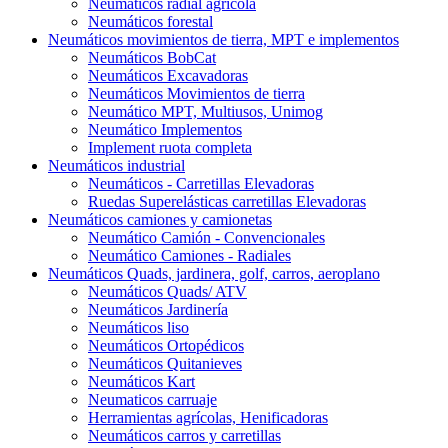
Neumáticos radial agrícola
Neumáticos forestal
Neumáticos movimientos de tierra, MPT e implementos
Neumáticos BobCat
Neumáticos Excavadoras
Neumáticos Movimientos de tierra
Neumático MPT, Multiusos, Unimog
Neumático Implementos
Implement ruota completa
Neumáticos industrial
Neumáticos - Carretillas Elevadoras
Ruedas Superelásticas carretillas Elevadoras
Neumáticos camiones y camionetas
Neumático Camión - Convencionales
Neumático Camiones - Radiales
Neumáticos Quads, jardinera, golf, carros, aeroplano
Neumáticos Quads/ ATV
Neumáticos Jardinería
Neumáticos liso
Neumáticos Ortopédicos
Neumáticos Quitanieves
Neumáticos Kart
Neumaticos carruaje
Herramientas agrícolas, Henificadoras
Neumáticos carros y carretillas