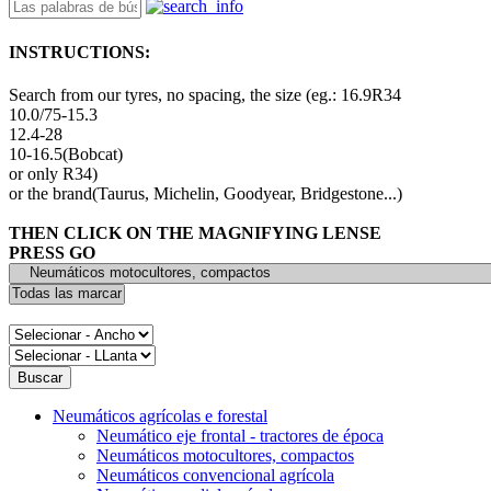
INSTRUCTIONS:
Search from our tyres, no spacing, the size (eg.: 16.9R34
10.0/75-15.3
12.4-28
10-16.5(Bobcat)
or only R34)
or the brand(Taurus, Michelin, Goodyear, Bridgestone...)
THEN CLICK ON THE MAGNIFYING LENSE
PRESS GO
Neumáticos agrícolas e forestal
Neumático eje frontal - tractores de época
Neumáticos motocultores, compactos
Neumáticos convencional agrícola