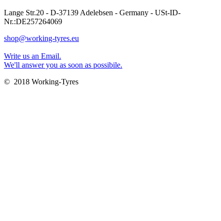
Lange Str.20 - D-37139 Adelebsen - Germany - USt-ID-
Nr.:DE257264069
shop@working-tyres.eu
Write us an Email.
We'll answer you as soon as possibile.
© 2018 Working-Tyres